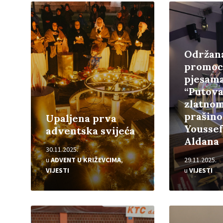
Pročitajte
Pročitajte
više
više
Održan
promoci
pjesam
“Putova
zlatno
prašin
Upaljena prva
Yousse
adventska svijeća
Aldana
30.11.2025.
u
ADVENT U KRIŽEVCIMA
,
29.11.2025.
VIJESTI
u
VIJESTI
Pročitajte
Pročitajte
više
više