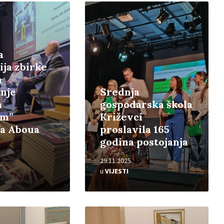
Pročitajte
više
a
ja zbirke
a
nje
Srednja
m
gospodarska škola
om”
Križevci
fa Aboua
proslavila 165
godina postojanja
29.11.2025.
u
VIJESTI
Pročitajte
više