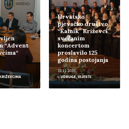
Hrvatsko
pjevačko društvo
“Kalnik” Križevci
vljen
svečanim
m “Advent
koncertom
vcima“
proslavilo 125
godina postojanja
22.11.2025.
KRIŽEVCIMA
u
UDRUGE
,
VIJESTI