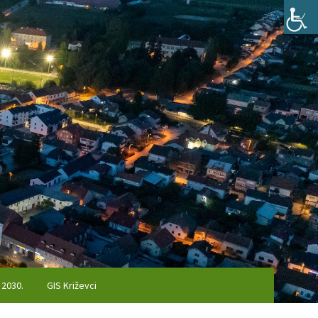
 2030.
GIS Križevci