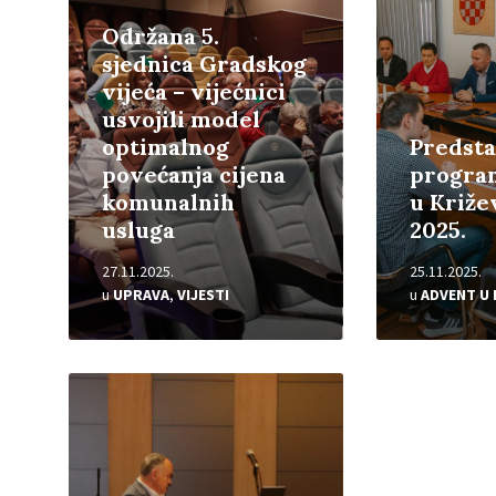
Održana 5.
sjednica Gradskog
vijeća – vijećnici
usvojili model
optimalnog
Predsta
povećanja cijena
progra
komunalnih
u Križe
usluga
2025.
27.11.2025.
25.11.2025.
u
UPRAVA
,
VIJESTI
u
ADVENT U 
Pročitajte
više