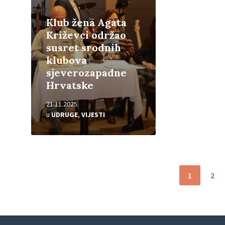
Klub žena Agata
Križevci održao
susret srodnih
klubova
sjeverozapadne
Hrvatske
21.11.2025.
u
UDRUGE
,
VIJESTI
Brojevi
1
2
stranica
objava