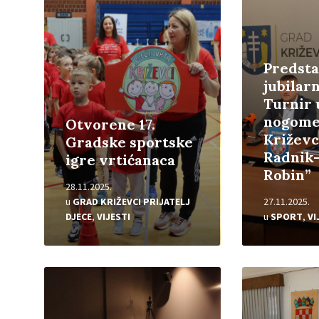
Predsta
jubilarn
Turnir
nogome
Otvorene 17.
Križevc
Gradske sportske
Radnik-
igre vrtićanaca
Robin”
28.11.2025.
u
GRAD KRIŽEVCI PRIJATELJ
27.11.2025.
DJECE
,
VIJESTI
u
SPORT
,
VI
Pročitajte
Pročitajte
više
više