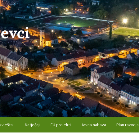
evci
zvještaji
Natječaji
EU projekti
Javna nabava
Plan razvoja