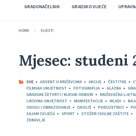
GRADONAČELNIK
GRADSKO VIJEĆE
UPRAVNA
HOME
VIJESTI
Mjesec:
studeni 
SVE
ADVENT U KRIŽEVCIMA
AKCIJE
ČESTITKE
C
FILMSKA UMJETNOST
FOTOGRAFIJA
GLAZBA
GRA
GRADSKE ČETVRTI I MJESNI ODBORI
KRIŽEVAČKA LJETN
LIKOVNA UMJETNOST
MANIFESTACIJE
MLADI
NAJ
ODGOJ I OBRAZOVANJE
OKOLIŠ
PODUZETNICI
PO
SAJAM CVIJEĆA
SPORT
STOŽER CIVILNE ZAŠTITE
ZDRAVLJE