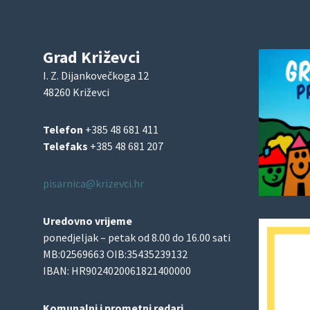
Grad Križevci
I. Z. Dijankovečkoga 12
48260 Križevci
Telefon
+385 48 681 411
Telefaks
+385 48 681 207
pisarnica@krizevci.hr
Uredovno vrijeme
ponedjeljak – petak od 8.00 do 16.00 sati
MB:02569663 OIB:35435239132
IBAN: HR9024020061821400000
Komunalni i prometni redari