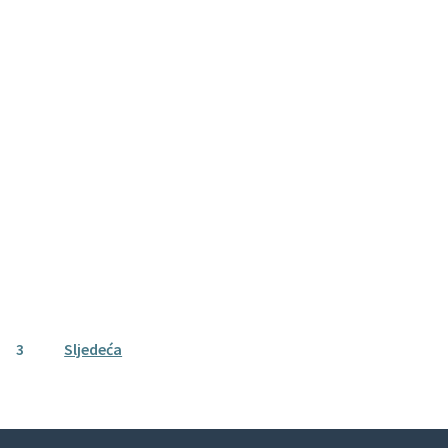
3
Sljedeća