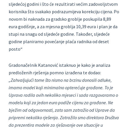
sljedećoj godini i što će rezultirati većim zadovoljstvom
korisnika što svakako podrazumijeva korekciju cijena. Po
novom bi naknada za gradsko groblje poskupila 8,89
eura godišnje, a za mjesna groblja 10,39 eura i plan je da
stupi na snagu od sljedeće godine. Također, sljedeće
godine planiramo povećanje plaća radnika od deset
posto“
Gradonačelnik Katanović istaknuo je kako je analiza
predloženih rješenja pomno izrađena te dodao:
„Zahvaljujući tome što nismo na brzinu donosili odluke,
imamo model koji minimalno opterećuje građane. To je
Uprava radila ovih nekoliko mjeseci i sada razgovaramo o
modelu koji za jedan euro podiže cijenu za građane. Ne
bježim od odgovornosti, zato sam zatražio od Uprave da
pripremi nekoliko rješenja. Zatražilo smo direktora Društva
da prezentira modele za rješavanje ove situacije u