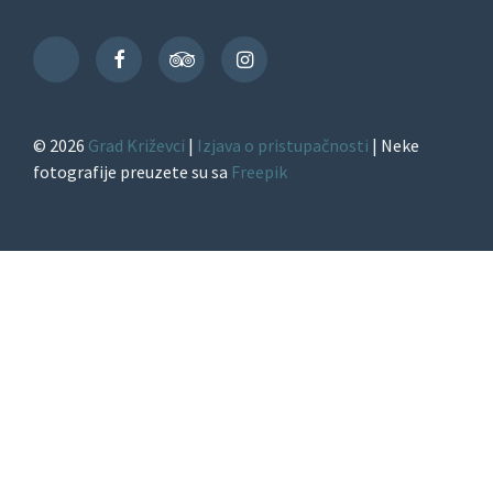
Facebook
TripAdvisor
Instagram
TikTok
© 2026
Grad Križevci
|
Izjava o pristupačnosti
| Neke
fotografije preuzete su sa
Freepik