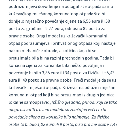
podrazumijeva dovođenje na odlagalište otpada samo
križevačkog miješanog komunalnog otpada što bi
donijelo mjesečno povećanje cijene za 6,56 eura ili 58
posto za građane i 9.27 eura, odnosno 82 posto za
pravne osobe. Drugi model uz križevački komunalni
otpad podrazumijeva i prihvat onog otpada koji nastaje
nakon mehaničke obrade, a količina koja bi se
preuzimala bila bi na razini prethodnih godina. Tada bi
konačna cijena za korisnike bila nešto povoljnija i
povećanje bi bilo 3,85 eura ili 34 posto za fizičke te 5,43
eura ili 48 posto za pravne osobe. Treći model je da se uz
križevački miješani otpad, u Križevcima odlaže i miješani
komunalni otpad koji bi se preuzimao iz drugih jedinica
lokalne samouprave:
„Tržišno gledano, prihodi koji se tako
mogu ostvariti u ovom modelu su značajno veći i tu bi
povećanje cijena za korisnike bilo najmanje. Za fizičke
osobe to bi bilo 1,02 eura ili 9 posto, a za pravne osobe 1,47