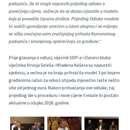
poduzeću. Da bi mogli napraviti prijedlog odluke o
povećanju cijena, važno je da se danas izjasnite o modelu
koje je ponudila Uprava društva. Prijedlog Odluke modela
tri sadrži upravljanje smećem u istom obujmu i ne mijenja
se ništa značajno osim značajnijeg prihoda Komunalnog
poduzeća i smanjenog opterećenja za građane.“
Prije glasanja o odluci, vijećnik SDP-a i članovi kluba
vijećnika Hrvoja Seleša i Mladena Kešera su napustili
sjednicu, a većina je na kraju prihvatila model 3 po kojem
građanima račun za odvoz otpada mjesečno raste nešto
više od jednog eura. Nakon prihvaćanja ove odluke, taj
prijedlog ide u proceduru i nove cijene trebale bi postati
aktualne u ožujku 2026. godine.