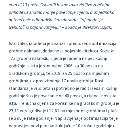
eura ili 13 posto. Ostvarili bismo tako vidljivo značajne
prihode uz znatno manje povećanje cijena, a uz jednako
opterećenje odlagalište kao do sada. Taj model je
trenutačno najprihvatljiviji.“ – dodao je direktor Kozjak.
Isto tako, izrađena je analiza i predložena optimizacija
grobne naknade, dodatno je pojasnio direktor Kozjak:
„Za grobnu naknadu, cijena je rađena na pet košnji
godišnje, a ista je smanjena 2006. za 30 posto na
Gradskom groblju, te 2019. za 25 posto na mjesnim
grobljima, uz preuzimanje 17 novih groblja. Rast
standarda je vrlo bitan i potrebno je raditi sedam košnji
godišnje što je povećanje od 40 posto, a cijena je ostala
ista. Trenutna cijena za korisnike na gradskom groblju je
23,11 eura godišnje i 12,61 na mjesnom grobljima i plaća
se u dvije rate godišnje. Napravljena je optimizacija te je
napravljen novi plan koji uključuje 10 krošnji godišnje u