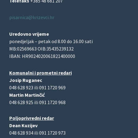
Telefaks
+385 48 681 207
pisarnica@krizevci.hr
Uredovno vrijeme
ponedjeljak – petak od 8.00 do 16.00 sati
MB:02569663 OIB:35435239132
IBAN: HR9024020061821400000
Komunalni i prometni redari
Josip Ruganec
048 628 923 ili 091 1720 969
Martin Martinčić
048 628 925 ili 091 1720 968
Poljoprivredni redar
Dean Kuzijev
048 628 934 ili 091 1720 973