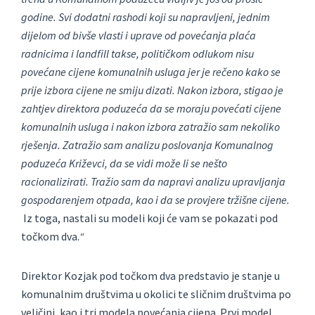
godine. Svi dodatni rashodi koji su napravljeni, jednim
dijelom od bivše vlasti i uprave od povećanja plaća
radnicima i landfill takse, političkom odlukom nisu
povećane cijene komunalnih usluga jer je rečeno kako se
prije izbora cijene ne smiju dizati. Nakon izbora, stigao je
zahtjev direktora poduzeća da se moraju povećati cijene
komunalnih usluga i nakon izbora zatražio sam nekoliko
rješenja. Zatražio sam analizu poslovanja Komunalnog
poduzeća Križevci, da se vidi može li se nešto
racionalizirati. Tražio sam da napravi analizu upravljanja
gospodarenjem otpada, kao i da se provjere tržišne cijene.
Iz toga, nastali su modeli koji će vam se pokazati pod
točkom dva.
“
Direktor Kozjak pod točkom dva predstavio je stanje u
komunalnim društvima u okolici te sličnim društvima po
veličini, kao i tri modela povećanja cijena. Prvi model