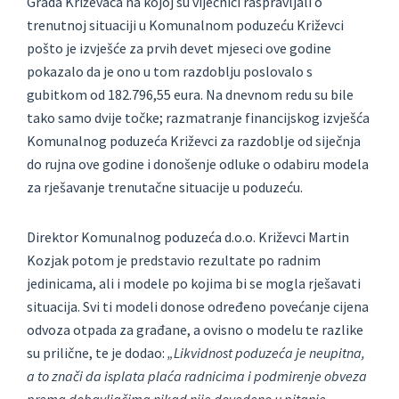
Grada Križevaca na kojoj su vijećnici raspravljali o
trenutnoj situaciji u Komunalnom poduzeću Križevci
pošto je izvješće za prvih devet mjeseci ove godine
pokazalo da je ono u tom razdoblju poslovalo s
gubitkom od 182.796,55 eura. Na dnevnom redu su bile
tako samo dvije točke; razmatranje financijskog izvješća
Komunalnog poduzeća Križevci za razdoblje od siječnja
do rujna ove godine i donošenje odluke o odabiru modela
za rješavanje trenutačne situacije u poduzeću.
Direktor Komunalnog poduzeća d.o.o. Križevci Martin
Kozjak potom je predstavio rezultate po radnim
jedinicama, ali i modele po kojima bi se mogla rješavati
situacija. Svi ti modeli donose određeno povećanje cijena
odvoza otpada za građane, a ovisno o modelu te razlike
su prilične, te je dodao:
„Likvidnost poduzeća je neupitna,
a to znači da isplata plaća radnicima i podmirenje obveza