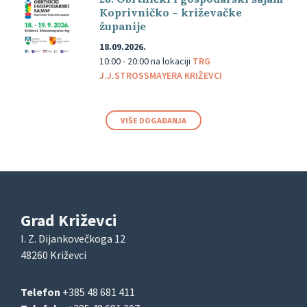
Koprivničko – križevačke
županije
18.09.2026.
10:00 - 20:00
na lokaciji
TRG
J.J.STROSSMAYERA KRIŽEVCI
VIŠE DOGAĐANJA
Grad Križevci
I. Z. Dijankovečkoga 12
48260 Križevci
Telefon
+385 48 681 411