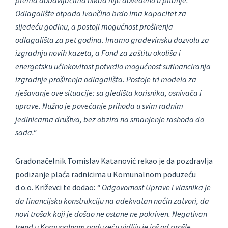
prema dobavljačima nikad nije dovedeno u pitanje.
Odlagalište otpada Ivančino brdo ima kapacitet za
sljedeću godinu, a postoji mogućnost proširenja
odlagališta za pet godina. Imamo građevinsku dozvolu za
izgradnju novih kazeta, a Fond za zaštitu okoliša i
energetsku učinkovitost potvrdio mogućnost sufinanciranja
izgradnje proširenja odlagališta. Postoje tri modela za
rješavanje ove situacije: sa gledišta korisnika, osnivača i
uprave. Nužno je povećanje prihoda u svim radnim
jedinicama društva, bez obzira na smanjenje rashoda do
sada.“
Gradonačelnik Tomislav Katanović rekao je da pozdravlja
podizanje plaća radnicima u Komunalnom poduzeću
d.o.o. Križevci te dodao:
“ Odgovornost Uprave i vlasnika je
da financijsku konstrukciju na adekvatan način zatvori, da
novi trošak koji je došao ne ostane ne pokriven. Negativan
trend u Komunalnom poduzeću vidljiv je još od prošle