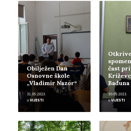
Pročitajte
Pročitajte
više
više
Otkriv
spomen
Obilježen Dan
čast pr
Osnovne škole
Križevc
„Vladimir Nazor“
Bađuna
31.05.2023.
30.05.2023.
u
VIJESTI
u
VIJESTI
Pročitajte
Pročitajte
više
više