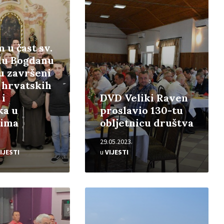
 u čast sv.
du Bogdanu
u završeni
i hrvatskih
 i
DVD Veliki Raven
ka u
proslavio 130-tu
cima
obljetnicu društva
29.05.2023.
IJESTI
u
VIJESTI
Pročitajte
više