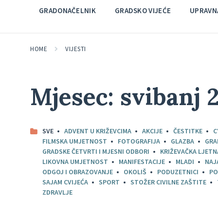
GRADONAČELNIK
GRADSKO VIJEĆE
UPRAVNA
HOME
VIJESTI
Mjesec:
svibanj 
SVE
ADVENT U KRIŽEVCIMA
AKCIJE
ČESTITKE
C
FILMSKA UMJETNOST
FOTOGRAFIJA
GLAZBA
GRA
GRADSKE ČETVRTI I MJESNI ODBORI
KRIŽEVAČKA LJETN
LIKOVNA UMJETNOST
MANIFESTACIJE
MLADI
NAJ
ODGOJ I OBRAZOVANJE
OKOLIŠ
PODUZETNICI
PO
SAJAM CVIJEĆA
SPORT
STOŽER CIVILNE ZAŠTITE
ZDRAVLJE