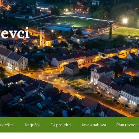
evci
zvještaji
Natječaji
EU projekti
Javna nabava
Plan razvoja