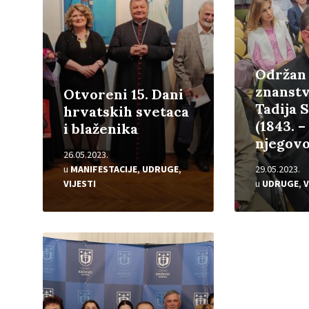
Održan
znanstv
Otvoreni 15. Dani
Tadija 
hrvatskih svetaca
(1843. – 
i blaženika
njegovo
26.05.2023.
u
MANIFESTACIJE
,
UDRUGE
,
29.05.2023.
VIJESTI
u
UDRUGE
,
V
Pročitajte
više