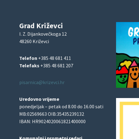
Grad Križevci
I. Z. Dijankovečkoga 12
48260 Križevci
Telefon
+385 48 681 411
Telefaks
+385 48 681 207
pisarnica@krizevci.hr
Uredovno vrijeme
ponedjeljak – petak od 8.00 do 16.00 sati
MB:02569663 OIB:35435239132
IBAN: HR9024020061821400000
Komunalni i prometni redari