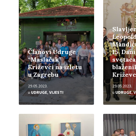
Slavljem
Leopol
Mandić
Članovi Udruge
15. Dan
“Maslačak”
svetaca
Križevci na izletu
blaženi
u Zagrebu
Križev
29.05.2023.
29.05.2023.
u
UDRUGE
,
VIJESTI
u
UDRUGE
,
V
Pročitajte
Pročitajte
više
više