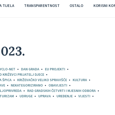
 TIJELA
TRANSPARENTNOST
OSTALO
KORISNI KO
2023.
YCLO-NET
DAN GRADA
EU PROJEKTI
D KRIŽEVCI PRIJATELJ DJECE
A ŠPICA
KRIŽEVAČKO VELIKO SPRAVIŠČE
KULTURA
AVE
NEKATEGORIZIRANO
OBAVIJESTI
LJOPRIVREDA
RAD GRADSKIH ČETVRTI I MJESNIH ODBORA
TURIZAM
UDRUGE
UPRAVA
UREĐENJE
VIJESTI