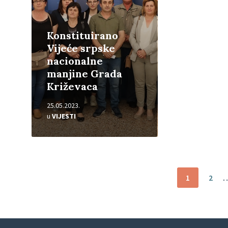
Konstituirano
Vijeće srpske
nacionalne
manjine Grada
Križevaca
25.05.2023.
u
VIJESTI
Brojevi
1
2
stranica
objava