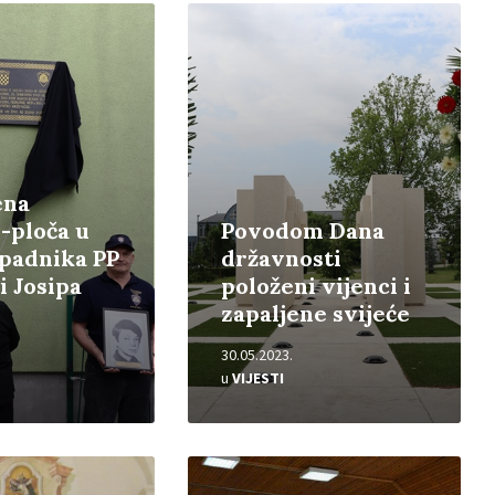
Pročitajte
više
ena
-ploča u
Povodom Dana
ipadnika PP
državnosti
i Josipa
položeni vijenci i
zapaljene svijeće
30.05.2023.
u
VIJESTI
Pročitajte
više