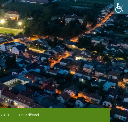
 2030.
GIS Križevci