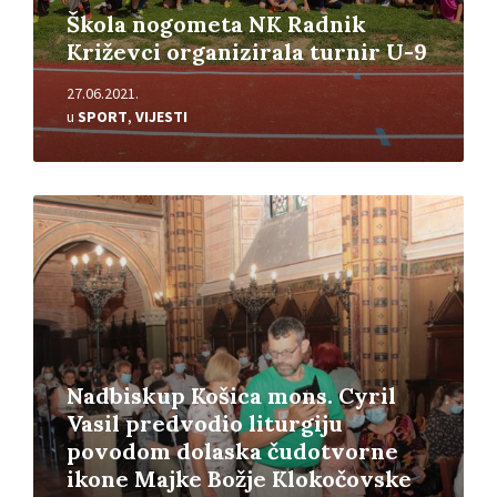
Škola nogometa NK Radnik
Križevci organizirala turnir U-9
27.06.2021.
u
SPORT
,
VIJESTI
Pročitajte
više
Nadbiskup Košica mons. Cyril
Vasil predvodio liturgiju
povodom dolaska čudotvorne
ikone Majke Božje Klokočovske