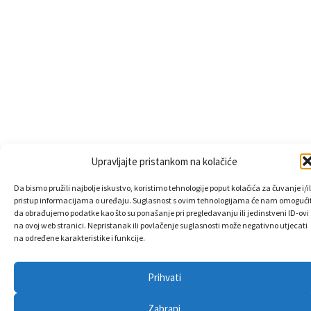
Upravljajte pristankom na kolačiće
Da bismo pružili najbolje iskustvo, koristimo tehnologije poput kolačića za čuvanje i/il
pristup informacijama o uređaju. Suglasnost s ovim tehnologijama će nam omogućit
da obrađujemo podatke kao što su ponašanje pri pregledavanju ili jedinstveni ID-ovi
na ovoj web stranici. Nepristanak ili povlačenje suglasnosti može negativno utjecati
na određene karakteristike i funkcije.
Prihvati
Zabrani