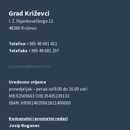
Grad Križevci
I. Z. Dijankovečkoga 12
48260 Križevci
Telefon
+385 48 681 411
Telefaks
+385 48 681 207
pisarnica@krizevci.hr
Uredovno vrijeme
ponedjeljak – petak od 8.00 do 16.00 sati
MB:02569663 OIB:35435239132
IBAN: HR9024020061821400000
Komunalni i prometni redari
Josip Ruganec