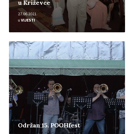
u Križevce
27.06.2021.
u
VIJESTI
Pročitajte
više
Održan 15. POOHfest