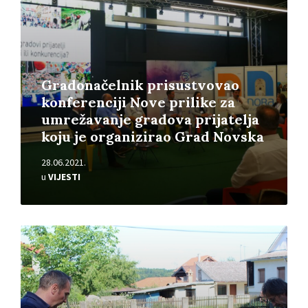
Gradonačelnik prisustvovao
konferenciji Nove prilike za
umrežavanje gradova prijatelja
koju je organizirao Grad Novska
28.06.2021.
u
VIJESTI
Pročitajte
više