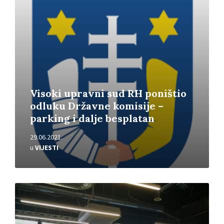
Visoki upravni sud RH poništio
odluku Državne komisije –
parking i dalje besplatan
29.06.2021.
u
VIJESTI
Pročitajte
više