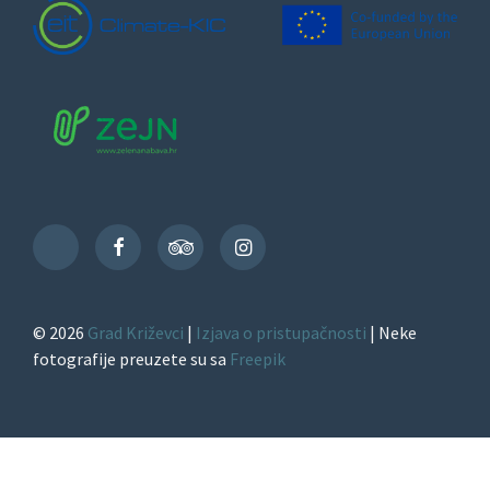
Facebook
TripAdvisor
Instagram
TikTok
© 2026
Grad Križevci
|
Izjava o pristupačnosti
| Neke
fotografije preuzete su sa
Freepik