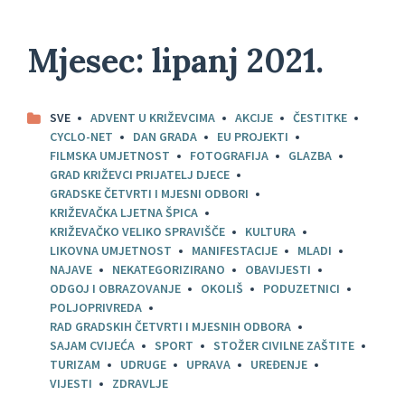
Mjesec:
lipanj 2021.
SVE
ADVENT U KRIŽEVCIMA
AKCIJE
ČESTITKE
CYCLO-NET
DAN GRADA
EU PROJEKTI
FILMSKA UMJETNOST
FOTOGRAFIJA
GLAZBA
GRAD KRIŽEVCI PRIJATELJ DJECE
GRADSKE ČETVRTI I MJESNI ODBORI
KRIŽEVAČKA LJETNA ŠPICA
KRIŽEVAČKO VELIKO SPRAVIŠČE
KULTURA
LIKOVNA UMJETNOST
MANIFESTACIJE
MLADI
NAJAVE
NEKATEGORIZIRANO
OBAVIJESTI
ODGOJ I OBRAZOVANJE
OKOLIŠ
PODUZETNICI
POLJOPRIVREDA
RAD GRADSKIH ČETVRTI I MJESNIH ODBORA
SAJAM CVIJEĆA
SPORT
STOŽER CIVILNE ZAŠTITE
TURIZAM
UDRUGE
UPRAVA
UREĐENJE
VIJESTI
ZDRAVLJE