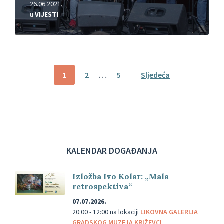
26.06.2021.
u
VIJESTI
Brojevi
1
2
…
5
Sljedeća
stranica
objava
KALENDAR DOGAĐANJA
Izložba Ivo Kolar: „Mala
retrospektiva“
07.07.2026.
20:00 - 12:00
na lokaciji
LIKOVNA GALERIJA
GRADSKOG MUZEJA KRIŽEVCI