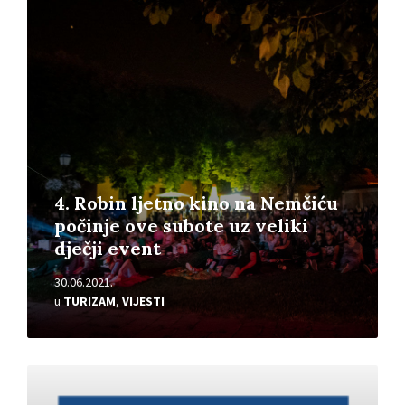
Pročitajte
više
4. Robin ljetno kino na Nemčiću
počinje ove subote uz veliki
dječji event
30.06.2021.
u
TURIZAM
,
VIJESTI
Pročitajte
više