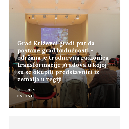
Pročitajte
više
Grad Križevci gradi put da
postane grad budućnosti –
održana je trodnevna radionica
transformacije gradova u kojoj
su se okupili predstavnici iz
zemalja u regiji
29.11.2019.
u
VIJESTI
Pročitajte
više