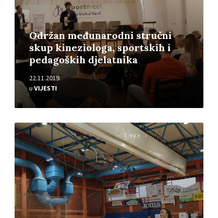
Održan međunarodni stručni
skup kineziologa, sportskih i
pedagoških djelatnika
22.11.2019.
u
VIJESTI
Pročitajte
više