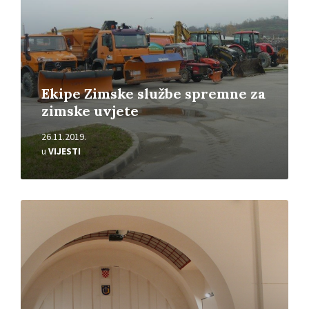
Ekipe Zimske službe spremne za
zimske uvjete
26.11.2019.
u
VIJESTI
Pročitajte
više