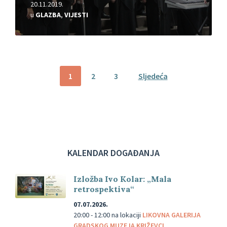
20.11.2019.
u
GLAZBA
,
VIJESTI
Brojevi
1
2
3
Sljedeća
stranica
objava
KALENDAR DOGAĐANJA
Izložba Ivo Kolar: „Mala
retrospektiva“
07.07.2026.
20:00 - 12:00
na lokaciji
LIKOVNA GALERIJA
GRADSKOG MUZEJA KRIŽEVCI