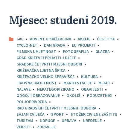
Mjesec:
studeni 2019.
SVE
ADVENT U KRIŽEVCIMA
AKCIJE
ČESTITKE
CYCLO-NET
DAN GRADA
EU PROJEKTI
FILMSKA UMJETNOST
FOTOGRAFIJA
GLAZBA
GRAD KRIŽEVCI PRIJATELJ DJECE
GRADSKE ČETVRTI I MJESNI ODBORI
KRIŽEVAČKA LJETNA ŠPICA
KRIŽEVAČKO VELIKO SPRAVIŠČE
KULTURA
LIKOVNA UMJETNOST
MANIFESTACIJE
MLADI
NAJAVE
NEKATEGORIZIRANO
OBAVIJESTI
ODGOJ I OBRAZOVANJE
OKOLIŠ
PODUZETNICI
POLJOPRIVREDA
RAD GRADSKIH ČETVRTI I MJESNIH ODBORA
SAJAM CVIJEĆA
SPORT
STOŽER CIVILNE ZAŠTITE
TURIZAM
UDRUGE
UPRAVA
UREĐENJE
VIJESTI
ZDRAVLJE