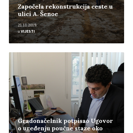
Započela rekonstrukcija ceste u
ulici A. Šenoe
21.11.2019.
u
VIJESTI
Pročitajte
više
Gradonačelnik potpisao Ugovor
o uređenju poučne staze oko