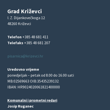
Grad Križevci
I. Z. Dijankovečkoga 12
48260 Križevci
Telefon
+385 48 681 411
Telefaks
+385 48 681 207
pisarnica@krizevci.hr
Uredovno vrijeme
ponedjeljak – petak od 8.00 do 16.00 sati
MB:02569663 OIB:35435239132
IBAN: HR9024020061821400000
Komunalni i prometni redari
Josip Ruganec