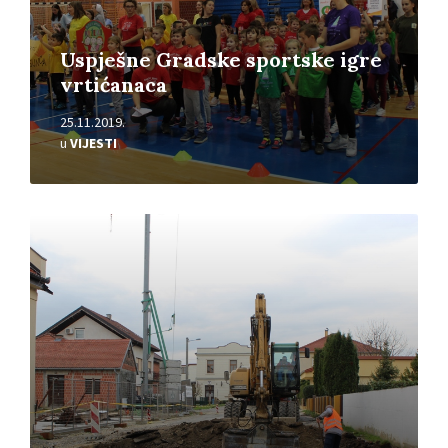
Uspješne Gradske sportske igre
vrtićanaca
25.11.2019.
u
VIJESTI
Pročitajte
više