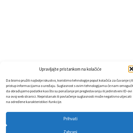
Upravljajte pristankom na kolačiće
Da bismo pružili najbolje iskustvo, koristimo tehnologije poput kolačića za čuvanje i/il
pristup informacijama o uređaju. Suglasnost s ovim tehnologijama će nam omogućit
da obrađujemo podatke kao što su ponašanje pri pregledavanju ili jedinstveni ID-ovi
na ovoj web stranici. Nepristanak ili povlačenje suglasnosti može negativno utjecati
na određene karakteristike i funkcije.
Prihvati
Zabrani