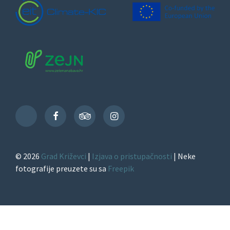
Facebook
TripAdvisor
Instagram
TikTok
© 2026
Grad Križevci
|
Izjava o pristupačnosti
| Neke
fotografije preuzete su sa
Freepik