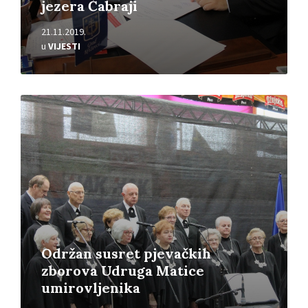
jezera Čabraji
21.11.2019.
u
VIJESTI
Pročitajte
više
Održan susret pjevačkih
zborova Udruga Matice
umirovljenika