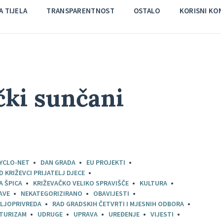
 TIJELA
TRANSPARENTNOST
OSTALO
KORISNI KO
čki sunčani
YCLO-NET
DAN GRADA
EU PROJEKTI
D KRIŽEVCI PRIJATELJ DJECE
A ŠPICA
KRIŽEVAČKO VELIKO SPRAVIŠČE
KULTURA
AVE
NEKATEGORIZIRANO
OBAVIJESTI
LJOPRIVREDA
RAD GRADSKIH ČETVRTI I MJESNIH ODBORA
TURIZAM
UDRUGE
UPRAVA
UREĐENJE
VIJESTI