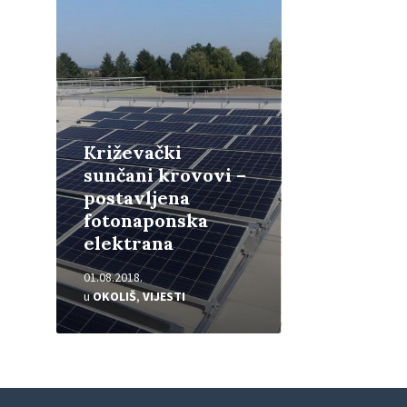
više
Križevački
sunčani krovovi –
postavljena
fotonaponska
elektrana
01.08.2018.
u
OKOLIŠ
,
VIJESTI