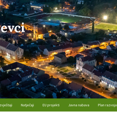
evci
zvještaji
Natječaji
EU projekti
Javna nabava
Plan razvoja