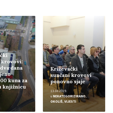
Pročitajte
više
čki
 krovovi:
 dva dana
Križevački
jeno
sunčani krovovi
,00 kuna za
ponovno sjaje
 knjižnicu
13.03.2019.
u
NEKATEGORIZIRANO
,
OKOLIŠ
,
VIJESTI