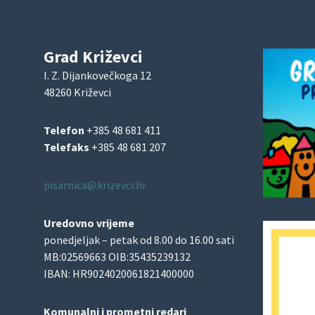
Grad Križevci
I. Z. Dijankovečkoga 12
48260 Križevci
Telefon
+385 48 681 411
Telefaks
+385 48 681 207
pisarnica@krizevci.hr
Uredovno vrijeme
ponedjeljak – petak od 8.00 do 16.00 sati
MB:02569663 OIB:35435239132
IBAN: HR9024020061821400000
Komunalni i prometni redari