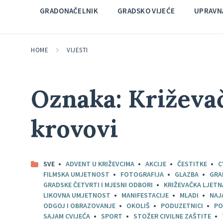
GRADONAČELNIK
GRADSKO VIJEĆE
UPRAVNA
HOME
VIJESTI
Oznaka:
Križeva
krovovi
SVE
ADVENT U KRIŽEVCIMA
AKCIJE
ČESTITKE
C
FILMSKA UMJETNOST
FOTOGRAFIJA
GLAZBA
GRA
GRADSKE ČETVRTI I MJESNI ODBORI
KRIŽEVAČKA LJETN
LIKOVNA UMJETNOST
MANIFESTACIJE
MLADI
NAJ
ODGOJ I OBRAZOVANJE
OKOLIŠ
PODUZETNICI
PO
SAJAM CVIJEĆA
SPORT
STOŽER CIVILNE ZAŠTITE