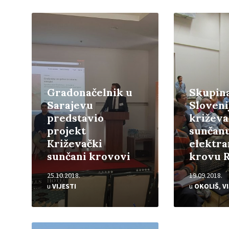
Pročitajte
Pročitajte
više
više
Gradonačelnik u
Skupina
Sarajevu
Sloveni
predstavio
križev
projekt
sunčan
Križevački
elektra
sunčani krovovi
krovu 
25.10.2018.
19.09.2018.
u
VIJESTI
u
OKOLIŠ
,
V
Pročitajte