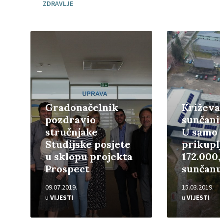
ZDRAVLJE
Pročitajte
Pročitajte
više
više
Gradonačelnik
Križeva
pozdravio
sunčani
stručnjake
U samo
Studijske posjete
prikupl
u sklopu projekta
172.000
Prospect
sunčanu
09.07.2019.
15.03.2019.
u
VIJESTI
u
VIJESTI