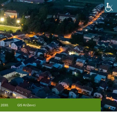
 2030.
GIS Križevci