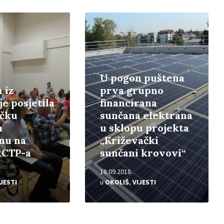
Pročitajte
više
U pogon puštena
 iz
prva grupno
je posjetila
financirana
ačku
sunčana elektrana
u
u sklopu projekta
nu na
„Križevački
RCTP-a
sunčani krovovi“
18.09.2018.
IJESTI
u
OKOLIŠ
,
VIJESTI