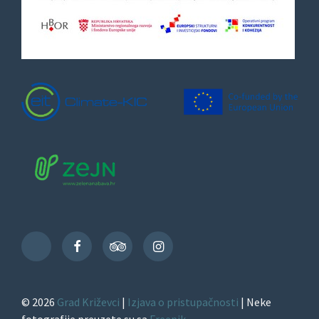
Facebook
TripAdvisor
Instagram
TikTok
© 2026
Grad Križevci
|
Izjava o pristupačnosti
| Neke
fotografije preuzete su sa
Freepik