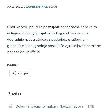
30.11.2021.
u
ZAVRŠENI NATJEČAJI
Grad Križevci pokreće postupak jednostavne nabave za
uslugu stručnog i projektantskog nadzora radova
dogradnje nadstrešnice uz postojeću građevinu –
gledalište i nadogradnja postojeće zgrade javne namjene
na stadionu Križevci.
Podijeli
Podijeli
Privitci
File
pdf
File
Dokumentacija_o_nabavi_Nadzor radova
3 MB