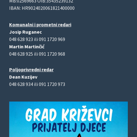
MB:02569663 OIB:35435239132
IBAN: HR9024020061821400000
Komunalni i prometni redari
Josip Ruganec
048 628 923 ili 091 1720 969
Martin Martinčić
048 628 925 ili 091 1720 968
Poljoprivredni redar
Dean Kuzijev
048 628 934 ili 091 1720 973