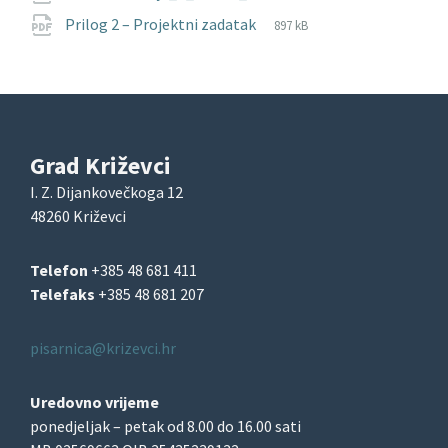
extension:
size:
File
pdf
File
Prilog 2 – Projektni zadatak
897 kB
extension:
size:
Grad Križevci
I. Z. Dijankovečkoga 12
48260 Križevci
Telefon
+385 48 681 411
Telefaks
+385 48 681 207
pisarnica@krizevci.hr
Uredovno vrijeme
ponedjeljak – petak od 8.00 do 16.00 sati