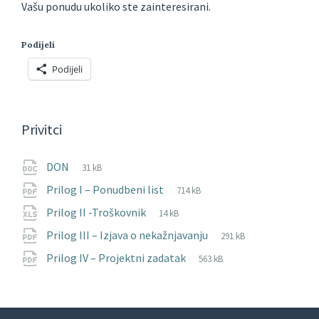
Vašu ponudu ukoliko ste zainteresirani.
Podijeli
Podijeli
Privitci
File
docx
File
DON
31 kB
extension:
size:
File
pdf
File
Prilog I – Ponudbeni list
714 kB
extension:
size:
File
xlsx
File
Prilog II -Troškovnik
14 kB
extension:
size:
File
pdf
File
Prilog III – Izjava o nekažnjavanju
291 kB
extension:
size:
File
pdf
File
Prilog IV – Projektni zadatak
563 kB
extension:
size: