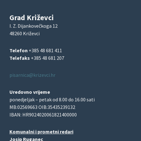
Grad Križevci
I. Z. Dijankovečkoga 12
48260 Križevci
Telefon
+385 48 681 411
Telefaks
+385 48 681 207
pisarnica@krizevci.hr
Uredovno vrijeme
ponedjeljak – petak od 8.00 do 16.00 sati
MB:02569663 OIB:35435239132
IBAN: HR9024020061821400000
Komunalni i prometni redari
Josip Ruganec