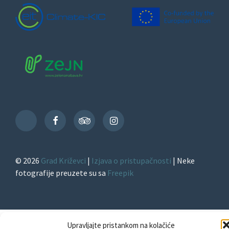
Facebook
TripAdvisor
Instagram
TikTok
© 2026
Grad Križevci
|
Izjava o pristupačnosti
| Neke
fotografije preuzete su sa
Freepik
Upravljajte pristankom na kolačiće