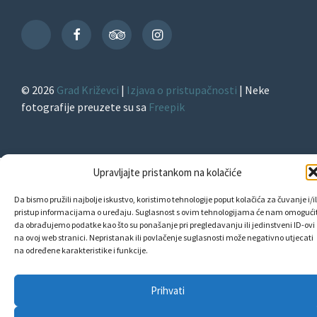
Facebook
TripAdvisor
Instagram
TikTok
© 2026
Grad Križevci
|
Izjava o pristupačnosti
| Neke
fotografije preuzete su sa
Freepik
Upravljajte pristankom na kolačiće
Da bismo pružili najbolje iskustvo, koristimo tehnologije poput kolačića za čuvanje i/il
pristup informacijama o uređaju. Suglasnost s ovim tehnologijama će nam omogućit
da obrađujemo podatke kao što su ponašanje pri pregledavanju ili jedinstveni ID-ovi
na ovoj web stranici. Nepristanak ili povlačenje suglasnosti može negativno utjecati
na određene karakteristike i funkcije.
Prihvati