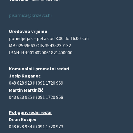
pisarnica@krizevci.hr
Uredovno vrijeme
ponedjeljak – petak od 8.00 do 16.00 sati
MB:02569663 OIB:35435239132
IBAN: HR9024020061821400000
Komunalni i prometni redari
Josip Ruganec
048 628 923 ili 091 1720 969
Martin Martinčić
048 628 925 ili 091 1720 968
Poljoprivredni redar
Dean Kuzijev
048 628 934 ili 091 1720 973