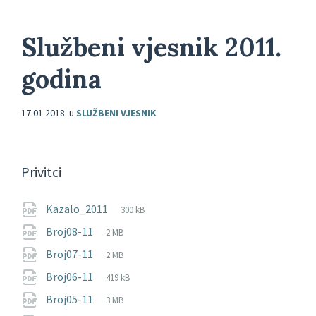
Službeni vjesnik 2011.
godina
17.01.2018.
u
SLUŽBENI VJESNIK
Privitci
File
pdf
File
Kazalo_2011
300 kB
extension:
size:
File
pdf
File
Broj08-11
2 MB
extension:
size:
File
pdf
File
Broj07-11
2 MB
extension:
size:
File
pdf
File
Broj06-11
419 kB
extension:
size:
File
pdf
File
Broj05-11
3 MB
extension:
size: