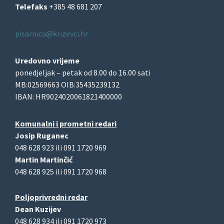
Telefaks
+385 48 681 207
pisarnica@krizevci.hr
Uredovno vrijeme
ponedjeljak – petak od 8.00 do 16.00 sati
MB:02569663 OIB:35435239132
IBAN: HR9024020061821400000
Komunalni i prometni redari
Josip Ruganec
048 628 923 ili 091 1720 969
Martin Martinčić
048 628 925 ili 091 1720 968
Poljoprivredni redar
Dean Kuzijev
048 628 934 ili 091 1720 973