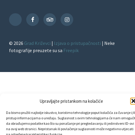
Facebook
TripAdvisor
Instagram
TikTok
© 2026
Grad Križevci
|
Izjava o pristupačnosti
| Neke
fotografije preuzete su sa
Freepik
Upravljajte pristankom na kolačiće
Da bismo pružili najbolje iskustvo, koristimo tehnologije poput kolačića za čuvanje i/il
pristup informacijama o uređaju. Suglasnost s ovim tehnologijama će nam omogućit
da obrađujemo podatke kao što su ponašanje pri pregledavanju ili jedinstveni ID-ovi
na ovoj web stranici. Nepristanak ili povlačenje suglasnosti može negativno utjecati
na određene karakteristike i funkcije.