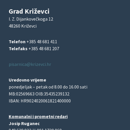
Grad Križevci
I. Z. Dijankovečkoga 12
48260 Križevci
Telefon
+385 48 681 411
Telefaks
+385 48 681 207
pisarnica@krizevci.hr
Uredovno vrijeme
ponedjeljak – petak od 8.00 do 16.00 sati
MB:02569663 OIB:35435239132
IBAN: HR9024020061821400000
Komunalni i prometni redari
Josip Ruganec