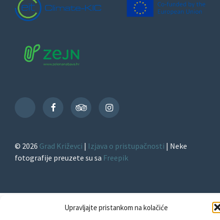
Facebook
TripAdvisor
Instagram
TikTok
© 2026
Grad Križevci
|
Izjava o pristupačnosti
| Neke
fotografije preuzete su sa
Freepik
Upravljajte pristankom na kolačiće