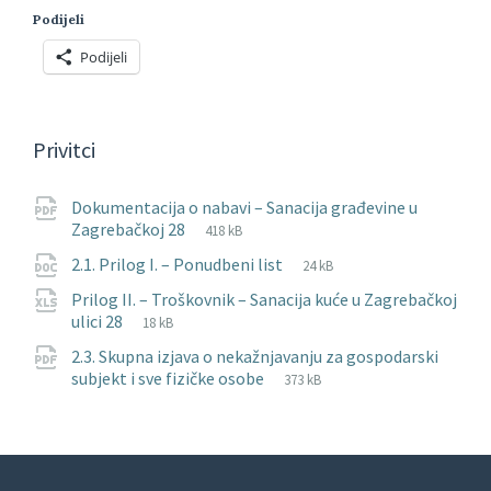
Podijeli
Podijeli
Privitci
Dokumentacija o nabavi – Sanacija građevine u
File
pdf
File
Zagrebačkoj 28
418 kB
extension:
size:
File
docx
File
2.1. Prilog I. – Ponudbeni list
24 kB
extension:
size:
Prilog II. – Troškovnik – Sanacija kuće u Zagrebačkoj
File
xlsx
File
ulici 28
18 kB
extension:
size:
2.3. Skupna izjava o nekažnjavanju za gospodarski
File
pdf
File
subjekt i sve fizičke osobe
373 kB
extension:
size: