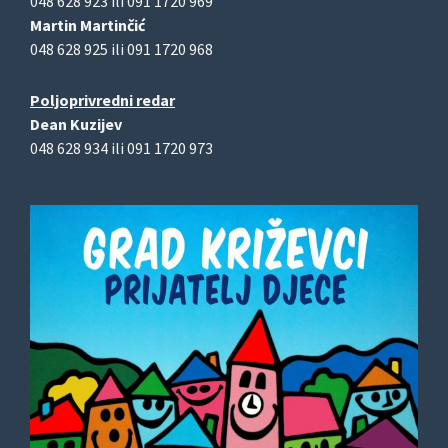
048 628 923 ili 091 1720 969
Martin Martinčić
048 628 925 ili 091 1720 968
Poljoprivredni redar
Dean Kuzijev
048 628 934 ili 091 1720 973