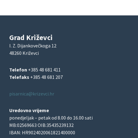
Grad Križevci
I. Z. Dijankovečkoga 12
48260 Križevci
Telefon
+385 48 681 411
Telefaks
+385 48 681 207
pisarnica@krizevci.hr
Uredovno vrijeme
ponedjeljak – petak od 8.00 do 16.00 sati
MB:02569663 OIB:35435239132
IBAN: HR9024020061821400000