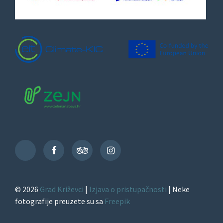
Facebook
TripAdvisor
Instagram
TikTok
© 2026
Grad Križevci
|
Izjava o pristupačnosti
| Neke
fotografije preuzete su sa
Freepik