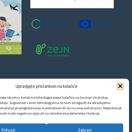
Upravljajte pristankom na kolačiće
olje iskustvo, koristimo tehnologije poput kolačića za čuvanje i/ili pristup
eđaju. Suglasnost s ovim tehnologijama će nam omogućiti da obrađujemo
onašanje pri pregledavanju ili jedinstveni ID-ovi na ovoj web stranici. Nepristanak
snosti može negativno utjecati na određene karakteristike i funkcije.
Prihvati
Zabrani