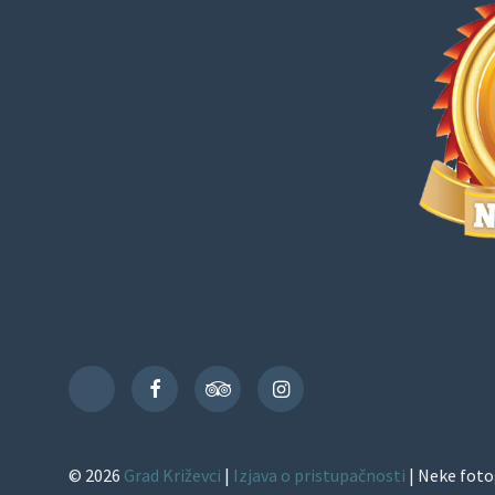
Facebook
TripAdvisor
Instagram
TikTok
© 2026
Grad Križevci
|
Izjava o pristupačnosti
| Neke foto