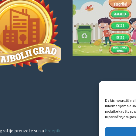
Da bismo pružili najb
informacijama o ur
podatke kao što su p
ili povlačenje sugla
grafije preuzete su sa
Freepik