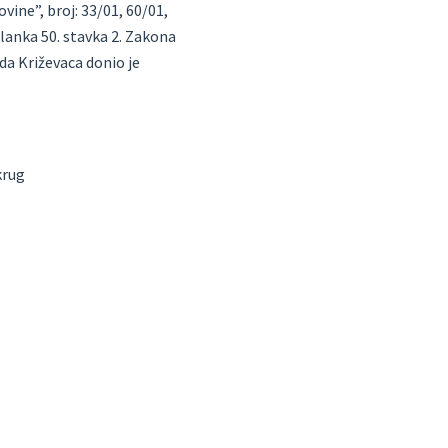
vine”, broj: 33/01, 60/01,
 članka 50. stavka 2. Zakona
ada Križevaca donio
je
krug