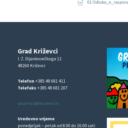
01 Odluka_o_raspisi
Grad Križevci
I. Z. Dijankovečkoga 12
48260 Križevci
Telefon
+385 48 681 411
Telefaks
+385 48 681 207
pisarnica@krizevci.hr
Uredovno vrijeme
ponedjeljak – petak od 8.00 do 16.00 sati