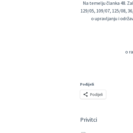
Na temelju članka 48. Za
129/05, 109/07, 125/08, 36
o upravljanju i
održav
o r
Podijeli
Podijeli
Privitci