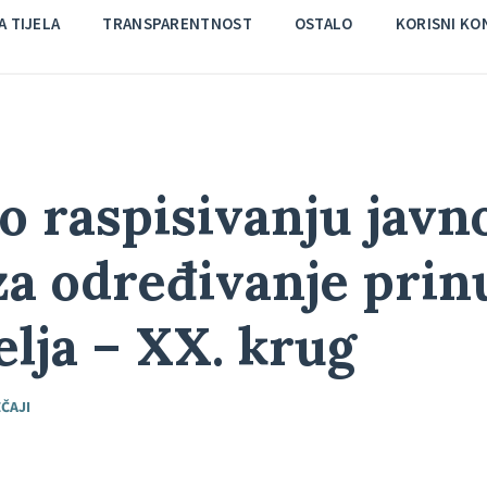
 TIJELA
TRANSPARENTNOST
OSTALO
KORISNI KO
o raspisivanju javn
za određivanje pri
elja – XX. krug
ČAJI