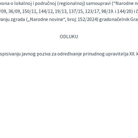
kona o lokalnoj i područnoj (regionalnoj) samoupravi
(“Narodne no
/09, 36/09, 150/11, 144/12,
19/13, 137/15, 123/17, 98/19. i 144/20) i
anju zgrada („Narodne novine“, broj: 152/2024) gradonačelnik Gr
ODLUKU
aspisivanju javnog poziva za određivanje prinudnog upravitelja
XX. 