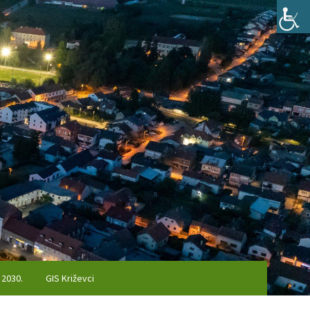
 2030.
GIS Križevci