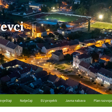
evci
zvještaji
Natječaji
EU projekti
Javna nabava
Plan razvoja