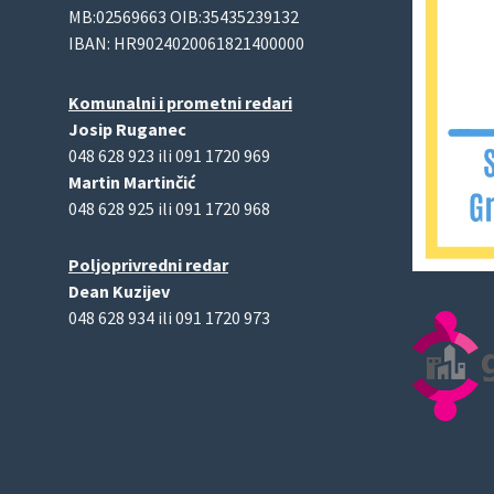
MB:02569663 OIB:35435239132
IBAN: HR9024020061821400000
Komunalni i prometni redari
Josip Ruganec
048 628 923 ili 091 1720 969
Martin Martinčić
048 628 925 ili 091 1720 968
Poljoprivredni redar
Dean Kuzijev
048 628 934 ili 091 1720 973