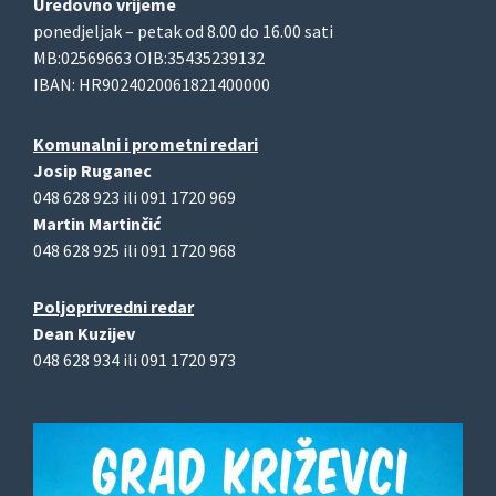
Uredovno vrijeme
ponedjeljak – petak od 8.00 do 16.00 sati
MB:02569663 OIB:35435239132
IBAN: HR9024020061821400000
Komunalni i prometni redari
Josip Ruganec
048 628 923 ili 091 1720 969
Martin Martinčić
048 628 925 ili 091 1720 968
Poljoprivredni redar
Dean Kuzijev
048 628 934 ili 091 1720 973