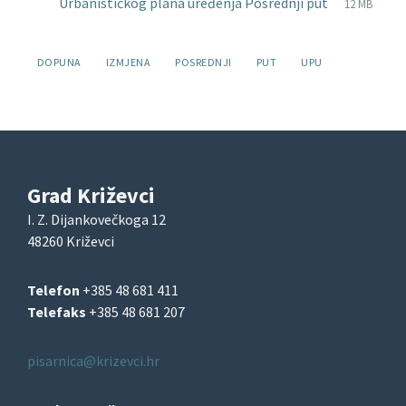
File
pdf
File
Urbanističkog plana uređenja Posrednji put
12 MB
extension
size:
Oznake:
DOPUNA
IZMJENA
POSREDNJI
PUT
UPU
Grad Križevci
I. Z. Dijankovečkoga 12
48260 Križevci
Telefon
+385 48 681 411
Telefaks
+385 48 681 207
pisarnica@krizevci.hr