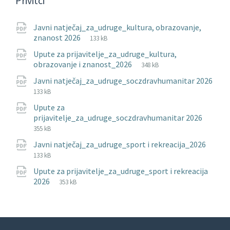
Privitci
Javni natječaj_za_udruge_kultura, obrazovanje,
File
pdf
File
znanost 2026
133 kB
extension:
size:
Upute za prijavitelje_za_udruge_kultura,
File
pdf
File
obrazovanje i znanost_2026
348 kB
extension:
size:
Javni natječaj_za_udruge_soczdravhumanitar 2026
File
pdf
File
133 kB
extension:
size:
Upute za
File
pdf
File
prijavitelje_za_udruge_soczdravhumanitar 2026
exten
size:
355 kB
Javni natječaj_za_udruge_sport i rekreacija_2026
File
pdf
File
133 kB
extension:
size:
Upute za prijavitelje_za_udruge_sport i rekreacija
File
pdf
File
2026
353 kB
extension:
size: