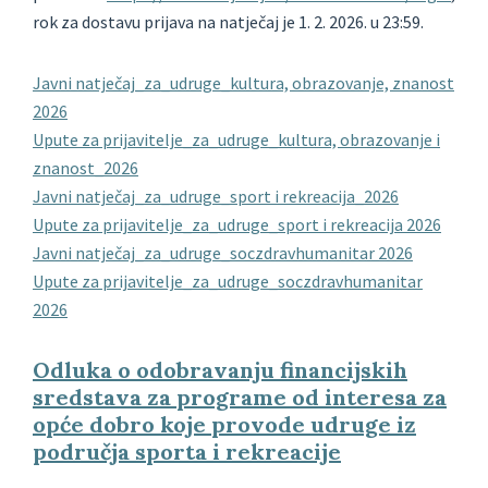
rok za dostavu prijava na natječaj je 1. 2. 2026. u 23:59.
Javni natječaj_za_udruge_kultura, obrazovanje, znanost
2026
Upute za prijavitelje_za_udruge_kultura, obrazovanje i
znanost_2026
Javni natječaj_za_udruge_sport i rekreacija_2026
Upute za prijavitelje_za_udruge_sport i rekreacija 2026
Javni natječaj_za_udruge_soczdravhumanitar 2026
Upute za prijavitelje_za_udruge_soczdravhumanitar
2026
Odluka o odobravanju financijskih
sredstava za programe od interesa za
opće dobro koje provode udruge iz
područja sporta i rekreacije