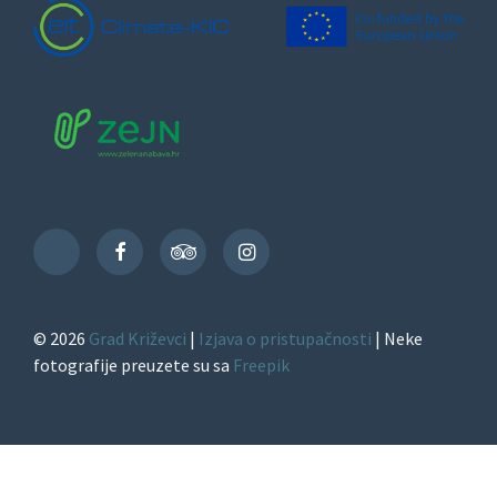
Facebook
TripAdvisor
Instagram
TikTok
© 2026
Grad Križevci
|
Izjava o pristupačnosti
| Neke
fotografije preuzete su sa
Freepik