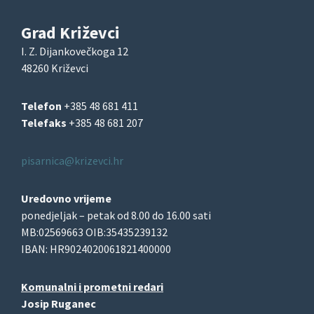
Grad Križevci
I. Z. Dijankovečkoga 12
48260 Križevci
Telefon
+385 48 681 411
Telefaks
+385 48 681 207
pisarnica@krizevci.hr
Uredovno vrijeme
ponedjeljak – petak od 8.00 do 16.00 sati
MB:02569663 OIB:35435239132
IBAN: HR9024020061821400000
Komunalni i prometni redari
Josip Ruganec