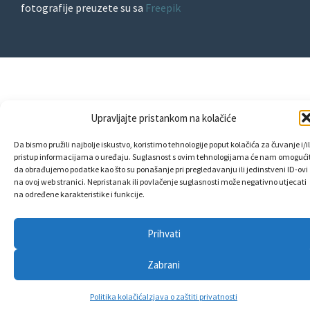
fotografije preuzete su sa
Freepik
Upravljajte pristankom na kolačiće
Da bismo pružili najbolje iskustvo, koristimo tehnologije poput kolačića za čuvanje i/il
pristup informacijama o uređaju. Suglasnost s ovim tehnologijama će nam omogućit
da obrađujemo podatke kao što su ponašanje pri pregledavanju ili jedinstveni ID-ovi
na ovoj web stranici. Nepristanak ili povlačenje suglasnosti može negativno utjecati
na određene karakteristike i funkcije.
Prihvati
Zabrani
Politika kolačića
Izjava o zaštiti privatnosti