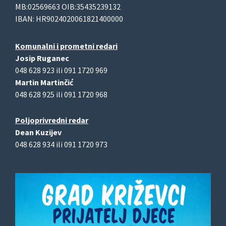
MB:02569663 OIB:35435239132
IBAN: HR9024020061821400000
Komunalni i prometni redari
Josip Ruganec
048 628 923 ili 091 1720 969
Martin Martinčić
048 628 925 ili 091 1720 968
Poljoprivredni redar
Dean Kuzijev
048 628 934 ili 091 1720 973