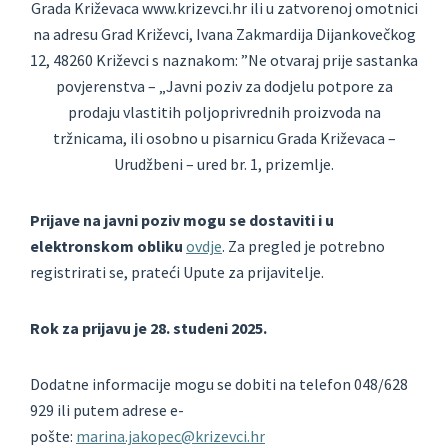
Grada Križevaca www.krizevci.hr ili u zatvorenoj omotnici
na adresu Grad Križevci, Ivana Zakmardija Dijankovečkog
12, 48260 Križevci s naznakom: ”Ne otvaraj prije sastanka
povjerenstva – „Javni poziv za dodjelu potpore za
prodaju vlastitih poljoprivrednih proizvoda na
tržnicama, ili osobno u pisarnicu Grada Križevaca –
Urudžbeni – ured br. 1, prizemlje.
Prijave na javni poziv mogu se dostaviti i u
elektronskom obliku
ovdje
. Za pregled je potrebno
registrirati se, prateći Upute za prijavitelje.
Rok za prijavu je 28. studeni 2025.
Dodatne informacije mogu se dobiti na telefon 048/628
929 ili putem adrese e-
pošte:
marina.jakopec@krizevci.hr