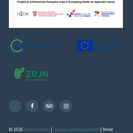
Facebook
TripAdvisor
Instagram
TikTok
© 2026
Grad Križevci
|
Izjava o pristupačnosti
| Neke