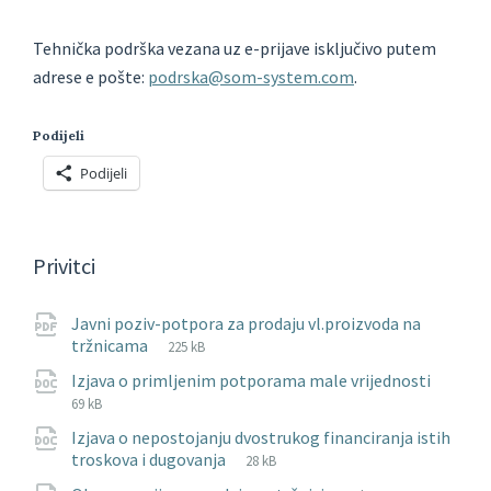
Tehnička podrška vezana uz e-prijave isključivo putem
adrese e pošte:
podrska@som-system.com
.
Podijeli
Podijeli
Privitci
Javni poziv-potpora za prodaju vl.proizvoda na
File
pdf
File
tržnicama
225 kB
extension:
size:
File
doc
File
Izjava o primljenim potporama male vrijednosti
exten
size:
69 kB
Izjava o nepostojanju dvostrukog financiranja istih
File
doc
File
troskova i dugovanja
28 kB
extension:
size: