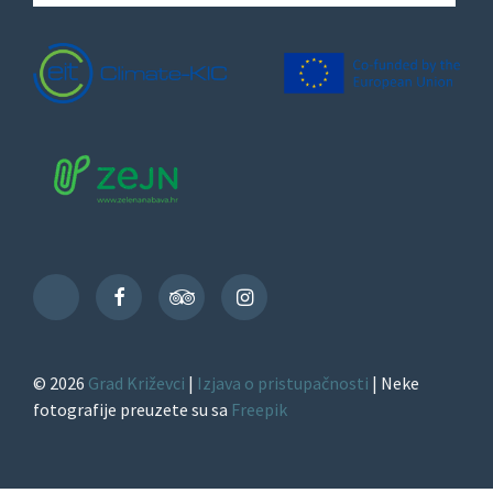
Facebook
TripAdvisor
Instagram
TikTok
© 2026
Grad Križevci
|
Izjava o pristupačnosti
| Neke
fotografije preuzete su sa
Freepik