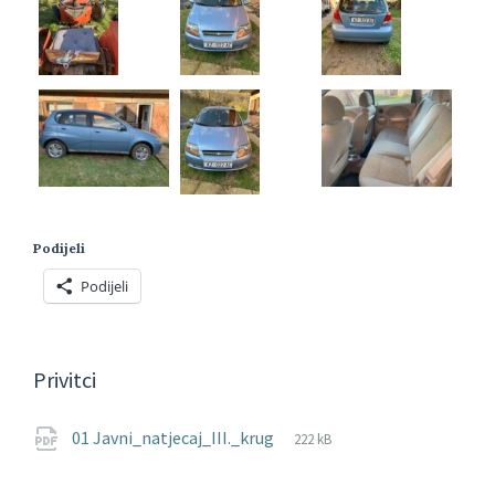
Podijeli
Podijeli
Privitci
File
pdf
File
01 Javni_natjecaj_III._krug
222 kB
extension:
size: