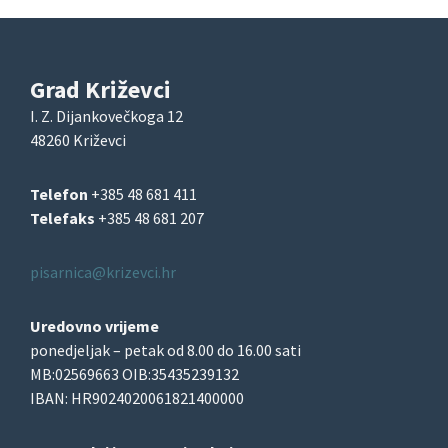
Grad Križevci
I. Z. Dijankovečkoga 12
48260 Križevci
Telefon
+385 48 681 411
Telefaks
+385 48 681 207
pisarnica@krizevci.hr
Uredovno vrijeme
ponedjeljak – petak od 8.00 do 16.00 sati
MB:02569663 OIB:35435239132
IBAN: HR9024020061821400000