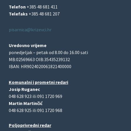
Telefon
+385 48 681 411
Telefaks
+385 48 681 207
pisarnica@krizevci.hr
Uredovno vrijeme
ponedjeljak – petak od 8.00 do 16.00 sati
MB:02569663 OIB:35435239132
IBAN: HR9024020061821400000
Komunalni i prometni redari
Josip Ruganec
048 628 923 ili 091 1720 969
Martin Martinčić
048 628 925 ili 091 1720 968
Poljoprivredni redar