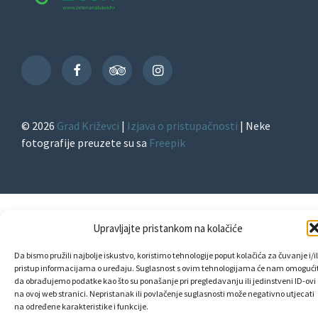
Facebook
TripAdvisor
Instagram
TikTok
© 2026
Grad Križevci
|
Izjava o pristupačnosti
| Neke
fotografije preuzete su sa
Freepik
Upravljajte pristankom na kolačiće
Da bismo pružili najbolje iskustvo, koristimo tehnologije poput kolačića za čuvanje i/il
pristup informacijama o uređaju. Suglasnost s ovim tehnologijama će nam omogućit
da obrađujemo podatke kao što su ponašanje pri pregledavanju ili jedinstveni ID-ovi
na ovoj web stranici. Nepristanak ili povlačenje suglasnosti može negativno utjecati
na određene karakteristike i funkcije.