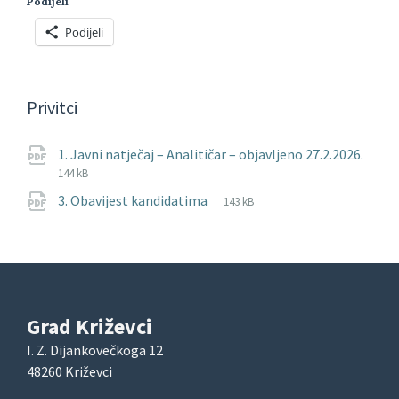
Podijeli
Podijeli
Privitci
1. Javni natječaj – Analitičar – objavljeno 27.2.2026.
File
pdf
File
144 kB
extension:
size:
File
pdf
File
3. Obavijest kandidatima
143 kB
extension:
size:
Grad Križevci
I. Z. Dijankovečkoga 12
48260 Križevci