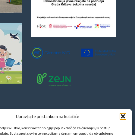
Upravljajte pristankom na kolačiće
olje iskustvo, koristimo tehnologije poput kolačića za čuvanje i/ili pristup
eđaju. Suglasnost s ovim tehnologijama će nam omogućiti da obrađujemo