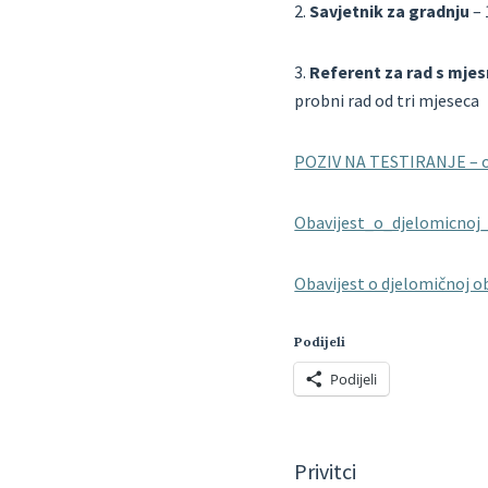
2.
Savjetnik za gradnju
– 
3.
Referent za rad s mje
probni rad od tri mjeseca
POZIV NA TESTIRANJE – ob
Obavijest_o_djelomicnoj
Obavijest o djelomičnoj o
Podijeli
Podijeli
Privitci