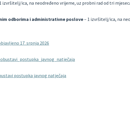
1 izvršitelj/ica, na neodređeno vrijeme, uz probni rad
od tri mjesec
snim odborima i administrativne poslove
– 1
izvršitelj/ica, na n
javljeno 17. srpnja 2026
_obustavi_postupka_javnog_natječaja
bustavi postupka javnog natječaja