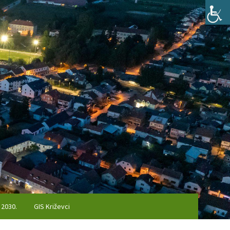
 2030.
GIS Križevci