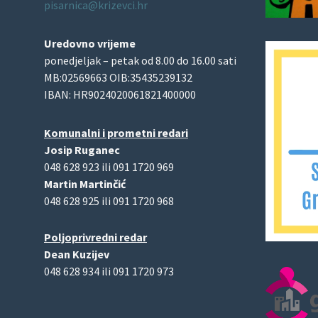
pisarnica@krizevci.hr
Uredovno vrijeme
ponedjeljak – petak od 8.00 do 16.00 sati
MB:02569663 OIB:35435239132
IBAN: HR9024020061821400000
Komunalni i prometni redari
Josip Ruganec
048 628 923 ili 091 1720 969
Martin Martinčić
048 628 925 ili 091 1720 968
Poljoprivredni redar
Dean Kuzijev
048 628 934 ili 091 1720 973