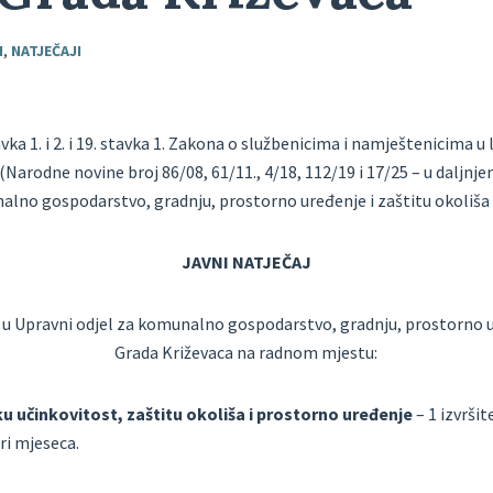
I
,
NATJEČAJI
ka 1. i 2. i 19. stavka 1. Zakona o službenicima i
namještenicima u l
 (Narodne novine broj 86/08,
61/11., 4/18, 112/19 i 17/25 – u daljnj
lno gospodarstvo, gradnju, prostorno uređenje i zaštitu okoliša 
JAVNI NATJEČAJ
e u Upravni odjel za komunalno gospodarstvo, gradnju,
prostorno u
Grada Križevaca na radnom mjestu:
u učinkovitost, zaštitu okoliša i prostorno
uređenje
– 1 izvrši
tri
mjeseca.