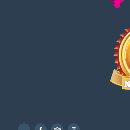
Facebook
TripAdvisor
Instagram