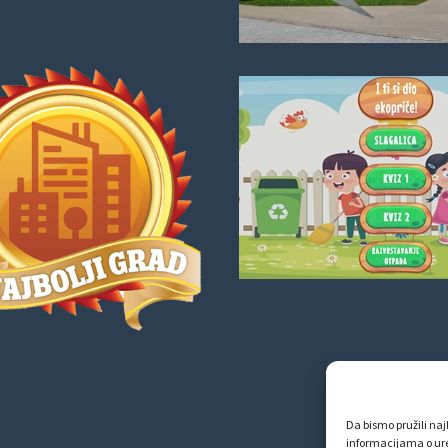
Da bismo pružili najb
informacijama o ur