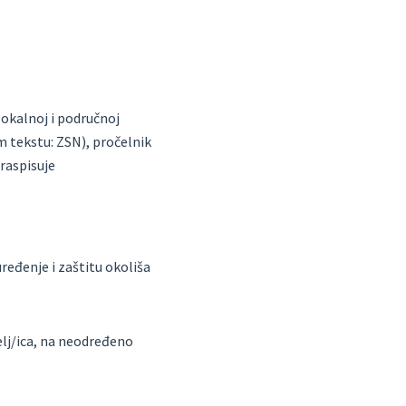
okalnoj i područnoj
em tekstu: ZSN), pročelnik
raspisuje
ređenje i zaštitu okoliša
telj/ica, na neodređeno