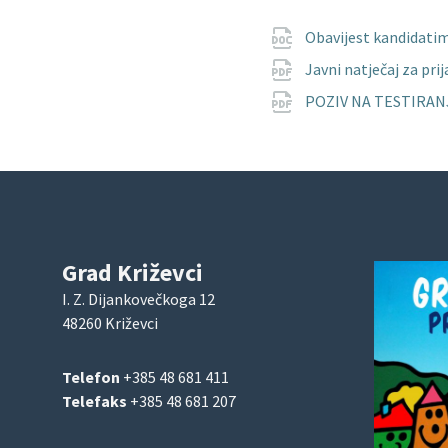
Obavijest kandidati
Javni natječaj za pr
POZIV NA TESTIRANJE
Grad Križevci
I. Z. Dijankovečkoga 12
48260 Križevci
Telefon
+385 48 681 411
Telefaks
+385 48 681 207