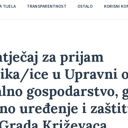
 TIJELA
TRANSPARENTNOST
OSTALO
KORISNI KO
atječaj za prijam
ika/ice u Upravni o
no gospodarstvo, g
no uređenje i zašti
 Grada Križevaca