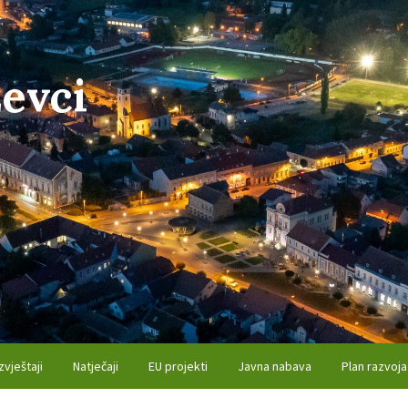
evci
zvještaji
Natječaji
EU projekti
Javna nabava
Plan razvoja