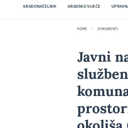
GRADONAČELNIK
GRADSKO VIJEĆE
UPRAVNA
HOME
DOKUMENTI
Javni n
služben
komunal
prostor
okoliša