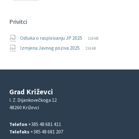
Privitci
File
pdf
File
Odluka o raspisivanju JP 2025
118 kB
extension:
size:
File
pdf
File
Izmjena Javnog poziva 2025
116 kB
extension:
size:
Grad Križevci
I. Z. Dijankovečkoga 12
48260 Križevci
Telefon
+385 48 681 411
Telefaks
+385 48 681 207