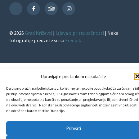
Facebook
TripAdvisor
Instagram
TikTok
© 2026
Grad Križevci
|
Izjava o pristupačnosti
| Neke
fotografije preuzete su sa
Freepik
Upravljajte pristankom na kolačiće
Da bismo pružili najbolje iskustvo, koristimo tehnologije poput kolačića za čuvanje i/il
pristup informacijama o uređaju. Suglasnost s ovim tehnologijama će nam omogućit
da obrađujemo podatke kao što su ponašanje pri pregledavanju ili jedinstveni ID-ovi
na ovoj web stranici. Nepristanak ili povlačenje suglasnosti može negativno utjecati
na određene karakteristike i funkcije.
Prihvati