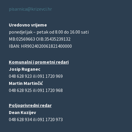
pisarnica@krizevci.hr
Uredovno vrijeme
ponedjeljak – petak od 8.00 do 16.00 sati
MB:02569663 OIB:35435239132
IBAN: HR9024020061821400000
Komunalni i prometni redari
Josip Ruganec
048 628 923 ili 091 1720 969
Martin Martinčić
048 628 925 ili 091 1720 968
Poljoprivredni redar
Dean Kuzijev
048 628 934 ili 091 1720 973