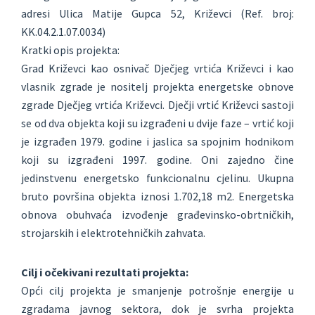
adresi Ulica Matije Gupca 52, Križevci (Ref. broj:
KK.04.2.1.07.0034)
Kratki opis projekta:
Grad Križevci kao osnivač Dječjeg vrtića Križevci i kao
vlasnik zgrade je nositelj projekta energetske obnove
zgrade Dječjeg vrtića Križevci. Dječji vrtić Križevci sastoji
se od dva objekta koji su izgrađeni u dvije faze – vrtić koji
je izgrađen 1979. godine i jaslica sa spojnim hodnikom
koji su izgrađeni 1997. godine. Oni zajedno čine
jedinstvenu energetsko funkcionalnu cjelinu. Ukupna
bruto površina objekta iznosi 1.702,18 m2. Energetska
obnova obuhvaća izvođenje građevinsko-obrtničkih,
strojarskih i elektrotehničkih zahvata.
Cilj i očekivani rezultati projekta:
Opći cilj projekta je smanjenje potrošnje energije u
zgradama javnog sektora, dok je svrha projekta