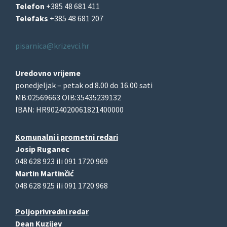
Telefon
+385 48 681 411
Telefaks
+385 48 681 207
pisarnica@krizevci.hr
Uredovno vrijeme
ponedjeljak – petak od 8.00 do 16.00 sati
MB:02569663 OIB:35435239132
IBAN: HR9024020061821400000
Komunalni i prometni redari
Josip Ruganec
048 628 923 ili 091 1720 969
Martin Martinčić
048 628 925 ili 091 1720 968
Poljoprivredni redar
Dean Kuzijev