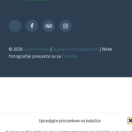
Facebook
TripAdvisor
Instagram
TikTok
© 2026
Grad Križevci
|
Izjava o pristupačnosti
| Neke
fotografije preuzete su sa
Freepik
Upravljajte pristankom na kolačiće
Da bismo pružili najbolje iskustvo, koristimo tehnologije poput kolačića za čuvanje i/il