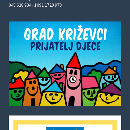
048 628 934 ili 091 1720 973