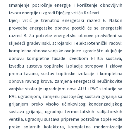
smanjenje potrošnje energije i korištenje obnovljivih
izvora energije u zgradi Dječjeg vrtića Križevci.
Dječji vrtić je trenutno energetski razred E. Nakon
provedbe energetske obnove postići će se energetski
razred B. Za potrebe energetske obnove predviđeni su
slijedeći građevinski, strojarski i elektrotehnički radovi:
kompletna obnova vanjske ovojnice zgrade što uključuje
obnovu kompletne fasade izvedbom ETICS sustava,
izvedbu sustava toplinske izolacije stropova i zidova
prema tavanu, sustav toplinske izolacije i kompletna
obnova ravnog krova, zamjena energetski neučinkovite
vanjske stolarije ugradnjom nove ALU i PVC stolarije sa
RAL ugradnjom, zamjenu postojećeg sustava grijanja sa
grijanjem preko visoko učinkovitog kondenzacijskog
sustava grijanja, ugradnju termostatskih radijatorskih
ventila, ugradnju sustava pripreme potrošne tople vode
preko solarnih kolektora, kompletna modernizacija