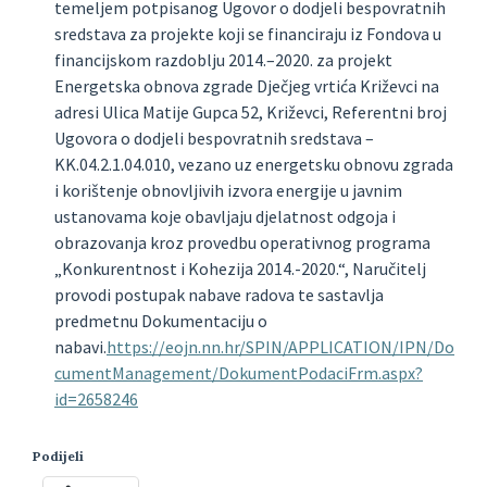
temeljem potpisanog Ugovor o dodjeli bespovratnih
sredstava za projekte koji se financiraju iz Fondova u
financijskom razdoblju 2014.–2020. za projekt
Energetska obnova zgrade Dječjeg vrtića Križevci na
adresi Ulica Matije Gupca 52, Križevci, Referentni broj
Ugovora o dodjeli bespovratnih sredstava –
KK.04.2.1.04.010, vezano uz energetsku obnovu zgrada
i korištenje obnovljivih izvora energije u javnim
ustanovama koje obavljaju djelatnost odgoja i
obrazovanja kroz provedbu operativnog programa
„Konkurentnost i Kohezija 2014.-2020.“, Naručitelj
provodi postupak nabave radova te sastavlja
predmetnu Dokumentaciju o
nabavi.
https://eojn.nn.hr/SPIN/APPLICATION/IPN/Do
cumentManagement/DokumentPodaciFrm.aspx?
id=2658246
Podijeli