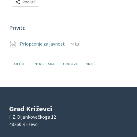
Podijeli
Privitci
File
doc
File
Priopćenje za javnost
44 kB
extension:
size:
Oznake:
DJEČJI
ENERGETSKA
OBNOVA
VRTIĆ
Grad Križevci
I. Z. Dijankovečkoga 12
48260 Križevci