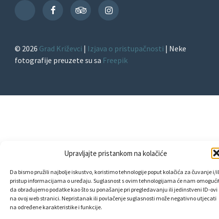
Facebook
TripAdvisor
Instagram
TikTok
© 2026
Grad Križevci
|
Izjava o pristupačnosti
| Neke
fotografije preuzete su sa
Freepik
Upravljajte pristankom na kolačiće
Da bismo pružili najbolje iskustvo, koristimo tehnologije poput kolačića za čuvanje i/il
pristup informacijama o uređaju. Suglasnost s ovim tehnologijama će nam omogućit
da obrađujemo podatke kao što su ponašanje pri pregledavanju ili jedinstveni ID-ovi
na ovoj web stranici. Nepristanak ili povlačenje suglasnosti može negativno utjecati
na određene karakteristike i funkcije.