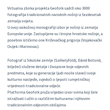
Virtualna zbirka projekta Geofolk sadrži oko 3000
fotografija tradicionalnih narodnih nošnji iz šezdesetak
zemalja svijeta.
U ovoj raskošnoj monografiji izbor je nošnji iz zemalja
Europske unije. Zastupljene su i brojne hrvatske nošnje, a
posebno ističemo one Križevačkog prigorja (Vojakovački
Osijek i Marinovac).
Fotograf iz Sikulske zemlje (Székelyföld), Dávid Botond,
bilježeći složene detalje i živopisne boje odjevnih
predmeta, koje su generacije ljudi nosile slaveći svoje
kulturno nasljeđe, svjedoči o ljepoti i umjetničkoj
vrijednosti tradicionalne odjeće.
Platforma Geofolk pruža vrijedan izvor svima koji žele
istraživati i učiti o različitim kulturama i njihovim
tradicionalnim odjevnim običajima.