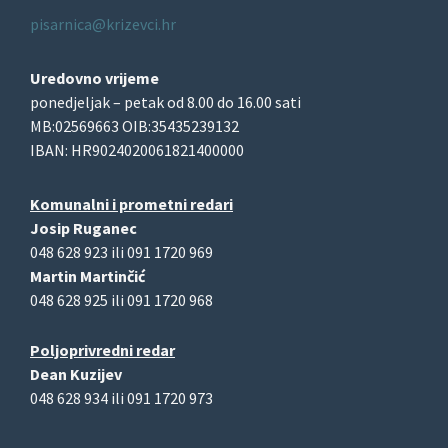
pisarnica@krizevci.hr
Uredovno vrijeme
ponedjeljak – petak od 8.00 do 16.00 sati
MB:02569663 OIB:35435239132
IBAN: HR9024020061821400000
Komunalni i prometni redari
Josip Ruganec
048 628 923 ili 091 1720 969
Martin Martinčić
048 628 925 ili 091 1720 968
Poljoprivredni redar
Dean Kuzijev
048 628 934 ili 091 1720 973