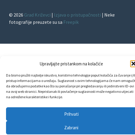
© 2026
Grad Križevci
|
Izjava o pristupačnosti
| Neke
fotografije preuzete su sa
Freepik
Upravljajte pristankom na kolačiće
Da bismo pružili najbolje iskustvo, koristimo tehnologije poput kolačića za čuvanje i/il
pristup informacijama o uređaju. Suglasnost s ovim tehnologijama će nam omogućit
da obrađujemo podatke kao što su ponašanje pri pregledavanju ili jedinstveni ID-ovi
na ovoj web stranici. Nepristanak ili povlačenje suglasnosti može negativno utjecati
na određene karakteristike i funkcije.
Prihvati
Zabrani