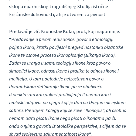
sklopu eparhijskog trogodišnjeg Studija istočne
kršćanske duhovnosti, ali je otvoren za javnost.
Predavač je vlč. Krunoslav Kolar, prof., koji napominje:
“P
redavanje u prvom redu donosi govor o etimologiji
pojma ikona, kratki povijesni pregled nastanka bizantske
ikone te osnove procesa ikonopisanja (slikanja ikona).
Zatim se uranja u samu teologiju ikone kroz govor o
simbolici ikone, odnosu ikone i pralika te odnosu ikone i
molitelja. U tom pogledu je neizostavan govor o
dogmatskom definiranju ikone pa se obuhvaća
ikonoklazam kao pokret protivljenja ikonama kao i
teološki odgovor na njega koji je dan na Drugom nicejskom
saboru. Predajem kolegij koji se zove “Ikonopis”, ali osobno
nemam dara pisati ikone nego pisati o ikonama pa ću
onda o njima govoriti iz teološke perspektive, s ciljem da se
shvati svojevrsna sakramentalnost ikone
“.