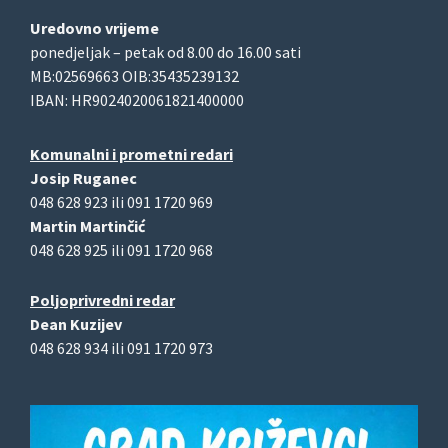
Uredovno vrijeme
ponedjeljak – petak od 8.00 do 16.00 sati
MB:02569663 OIB:35435239132
IBAN: HR9024020061821400000
Komunalni i prometni redari
Josip Ruganec
048 628 923 ili 091 1720 969
Martin Martinčić
048 628 925 ili 091 1720 968
Poljoprivredni redar
Dean Kuzijev
048 628 934 ili 091 1720 973