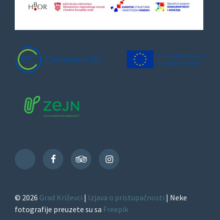
Facebook
TripAdvisor
Instagram
TikTok
© 2026
Grad Križevci
|
Izjava o pristupačnosti
| Neke
fotografije preuzete su sa
Freepik