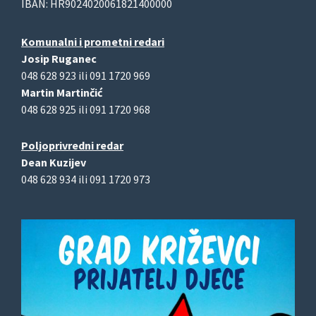
IBAN: HR9024020061821400000
Komunalni i prometni redari
Josip Ruganec
048 628 923 ili 091 1720 969
Martin Martinčić
048 628 925 ili 091 1720 968
Poljoprivredni redar
Dean Kuzijev
048 628 934 ili 091 1720 973