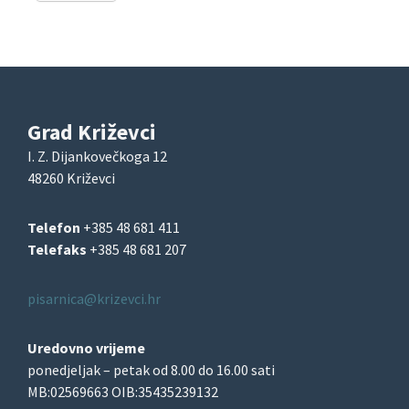
Grad Križevci
I. Z. Dijankovečkoga 12
48260 Križevci
Telefon
+385 48 681 411
Telefaks
+385 48 681 207
pisarnica@krizevci.hr
Uredovno vrijeme
ponedjeljak – petak od 8.00 do 16.00 sati
MB:02569663 OIB:35435239132