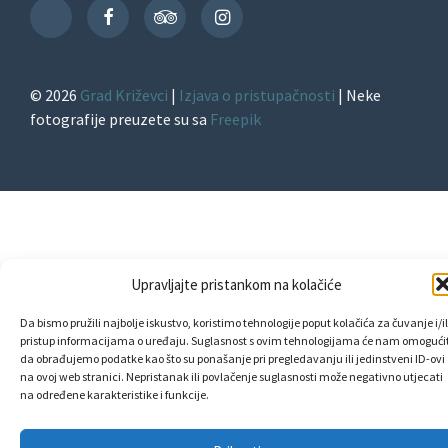
Facebook
TripAdvisor
Instagram
TikTok
© 2026
Grad Križevci
|
Izjava o pristupačnosti
| Neke
fotografije preuzete su sa
Freepik
Upravljajte pristankom na kolačiće
Da bismo pružili najbolje iskustvo, koristimo tehnologije poput kolačića za čuvanje i/il
pristup informacijama o uređaju. Suglasnost s ovim tehnologijama će nam omogućit
da obrađujemo podatke kao što su ponašanje pri pregledavanju ili jedinstveni ID-ovi
na ovoj web stranici. Nepristanak ili povlačenje suglasnosti može negativno utjecati
na određene karakteristike i funkcije.