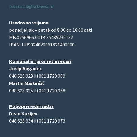
pisarnica@krizevci.hr
Uredovno vrijeme
ponedjeljak – petak od 8.00 do 16.00 sati
MB:02569663 OIB:35435239132
IBAN: HR9024020061821400000
Komunalni i prometni redari
Josip Ruganec
048 628 923 ili 091 1720 969
Martin Martinčić
048 628 925 ili 091 1720 968
Poljoprivredni redar
Dean Kuzijev
048 628 934 ili 091 1720 973