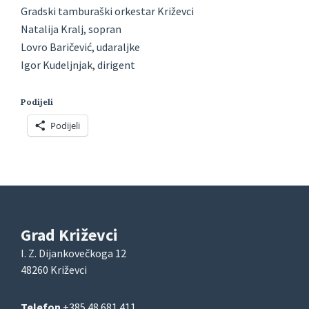
Gradski tamburaški orkestar Križevci
Natalija Kralj, sopran
Lovro Baričević, udaraljke
Igor Kudeljnjak, dirigent
Podijeli
Podijeli
Grad Križevci
I. Z. Dijankovečkoga 12
48260 Križevci
Telefon
+385 48 681 411