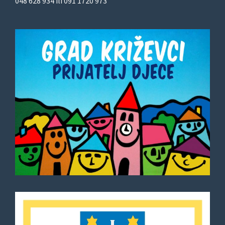
048 628 934 ili 091 1720 973