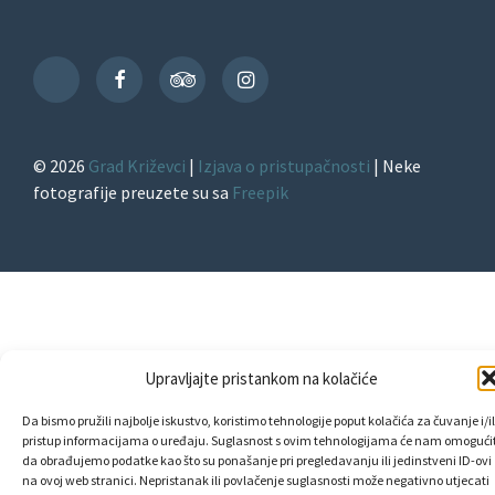
Facebook
TripAdvisor
Instagram
TikTok
© 2026
Grad Križevci
|
Izjava o pristupačnosti
| Neke
fotografije preuzete su sa
Freepik
Upravljajte pristankom na kolačiće
Da bismo pružili najbolje iskustvo, koristimo tehnologije poput kolačića za čuvanje i/il
pristup informacijama o uređaju. Suglasnost s ovim tehnologijama će nam omogućit
da obrađujemo podatke kao što su ponašanje pri pregledavanju ili jedinstveni ID-ovi
na ovoj web stranici. Nepristanak ili povlačenje suglasnosti može negativno utjecati