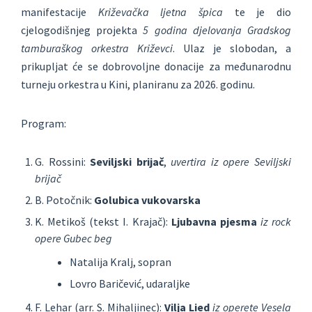
manifestacije
Križevačka ljetna špica
te je dio
cjelogodišnjeg projekta
5 godina djelovanja Gradskog
tamburaškog orkestra Križevci
. Ulaz je slobodan, a
prikupljat će se dobrovoljne donacije za međunarodnu
turneju orkestra u Kini, planiranu za 2026. godinu.
Program:
G. Rossini:
Seviljski brijač
,
uvertira iz opere Seviljski
brijač
B. Potočnik:
Golubica vukovarska
K. Metikoš (tekst I. Krajač):
Ljubavna pjesma
iz rock
opere Gubec beg
Natalija Kralj, sopran
Lovro Baričević, udaraljke
F. Lehar (arr. S. Mihaljinec):
Vilja Lied
iz operete Vesela