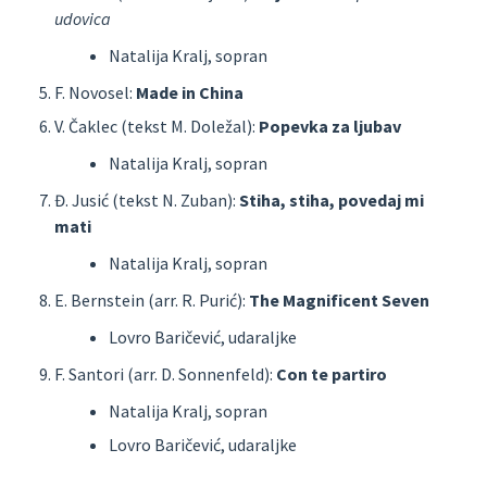
udovica
Natalija Kralj, sopran
F. Novosel:
Made in China
V. Čaklec (tekst M. Doležal):
Popevka za ljubav
Natalija Kralj, sopran
Đ. Jusić (tekst N. Zuban):
Stiha, stiha, povedaj mi
mati
Natalija Kralj, sopran
E. Bernstein (arr. R. Purić):
The Magnificent Seven
Lovro Baričević, udaraljke
F. Santori (arr. D. Sonnenfeld):
Con te partiro
Natalija Kralj, sopran
Lovro Baričević, udaraljke