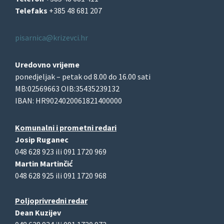
Telefaks
+385 48 681 207
pisarnica@krizevci.hr
Uredovno vrijeme
ponedjeljak – petak od 8.00 do 16.00 sati
MB:02569663 OIB:35435239132
IBAN: HR9024020061821400000
Komunalni i prometni redari
Josip Ruganec
048 628 923 ili 091 1720 969
Martin Martinčić
048 628 925 ili 091 1720 968
Poljoprivredni redar
Dean Kuzijev