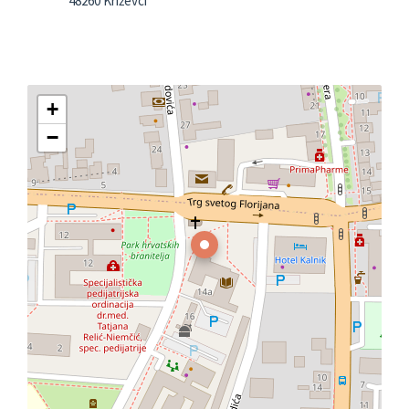
48260 Križevci
+
−