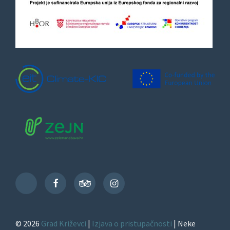
Facebook
TripAdvisor
Instagram
TikTok
© 2026
Grad Križevci
|
Izjava o pristupačnosti
| Neke