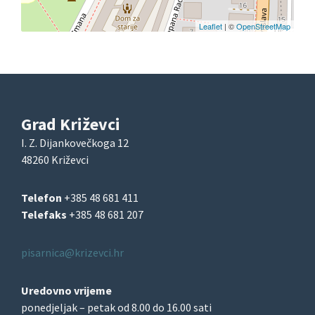
Leaflet
| ©
OpenStreetMap
Grad Križevci
I. Z. Dijankovečkoga 12
48260 Križevci
Telefon
+385 48 681 411
Telefaks
+385 48 681 207
pisarnica@krizevci.hr
Uredovno vrijeme
ponedjeljak – petak od 8.00 do 16.00 sati