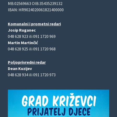
MB:02569663 OIB:35435239132
IBAN: HR9024020061821400000
Komunalni i prometni redari
Josip Ruganec
048 628 923 ili 091 1720 969
Martin Martinčić
048 628 925 ili 091 1720 968
Poljoprivredni redar
Dean Kuzijev
048 628 934 ili 091 1720 973