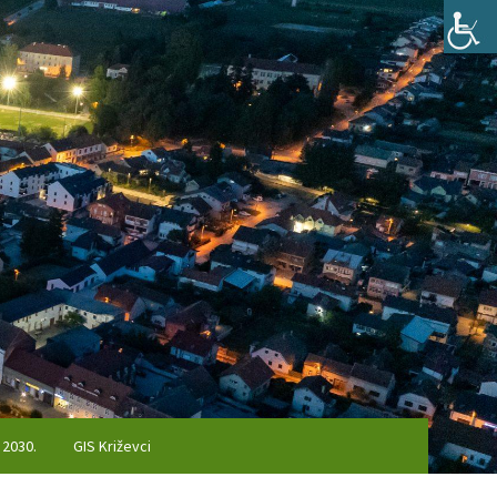
 2030.
GIS Križevci