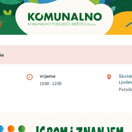
io
Vrijeme
Škols
Ljude
10:00 - 12:00
Potočka