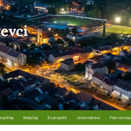
evci
zvještaji
Natječaji
EU projekti
Javna nabava
Plan razvoja