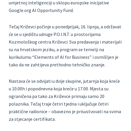
umjetnoj inteligenciji u sklopu europske inicijative
Google.org AI Opportunity Fund.
Tečaj Križevci počinje u ponedjeljak, 16. lipnja, a održavat
će se u sjedištu udruge P.O.I.N.T. u prostorijama
Kozmološkog centra Križevci. Sva predavanja i materijali
su na hrvatskom jeziku, a program se temelji na
kurikulumu “Elements of AI for Business” i osmišljen je
tako da ne zahtijeva prethodno tehničko znanje.
Nastava će se odvijati u dvije skupine, jutarnja koja kreće
u 10.00h i popodnevna koja kreće u 17.00. Mjesta su
ograničena pa tako za Križevce primaju samo 20
polaznika. Tečaj traje četiri tjedna i uključuje četiri
praktične radionice – obavezno je prisustvovati na svima
za stjecanje certifikata.