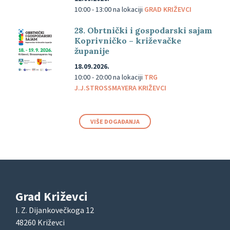
10:00 - 13:00
na lokaciji
GRAD KRIŽEVCI
28. Obrtnički i gospodarski sajam
Koprivničko – križevačke
županije
18.09.2026.
10:00 - 20:00
na lokaciji
TRG
J.J.STROSSMAYERA KRIŽEVCI
VIŠE DOGAĐANJA
Grad Križevci
I. Z. Dijankovečkoga 12
48260 Križevci