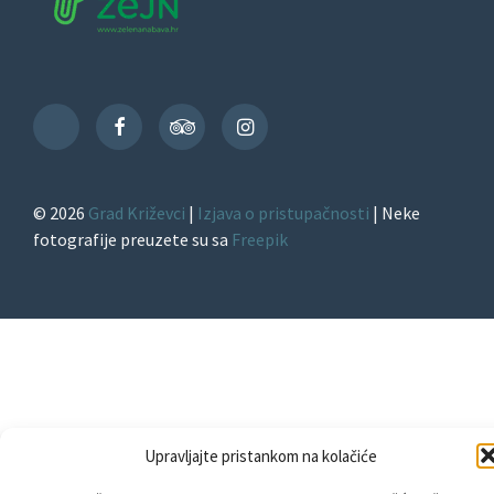
Facebook
TripAdvisor
Instagram
TikTok
© 2026
Grad Križevci
|
Izjava o pristupačnosti
| Neke
fotografije preuzete su sa
Freepik
Upravljajte pristankom na kolačiće