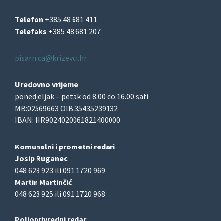
Telefon
+385 48 681 411
Telefaks
+385 48 681 207
pisarnica@krizevci.hr
Uredovno vrijeme
ponedjeljak – petak od 8.00 do 16.00 sati
MB:02569663 OIB:35435239132
IBAN: HR9024020061821400000
Komunalni i prometni redari
Josip Ruganec
048 628 923 ili 091 1720 969
Martin Martinčić
048 628 925 ili 091 1720 968
Poljoprivredni redar