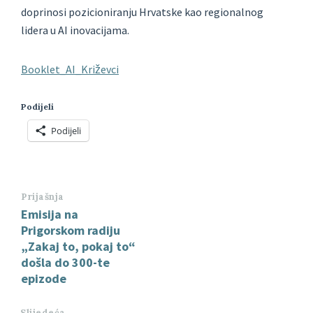
doprinosi pozicioniranju Hrvatske kao regionalnog
lidera u AI inovacijama.
Booklet_AI_Križevci
Podijeli
Podijeli
Prijašnja
Emisija na
Prigorskom radiju
„Zakaj to, pokaj to“
došla do 300-te
epizode
Slijedeća