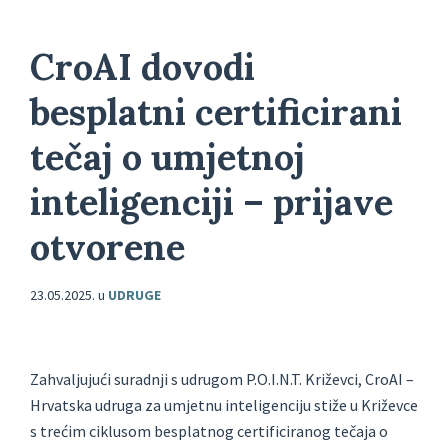
CroAI dovodi
besplatni certificirani
tečaj o umjetnoj
inteligenciji – prijave
otvorene
23.05.2025.
u
UDRUGE
Zahvaljujući suradnji s udrugom P.O.I.N.T. Križevci, CroAI –
Hrvatska udruga za umjetnu inteligenciju stiže u Križevce
s trećim ciklusom besplatnog certificiranog tečaja o