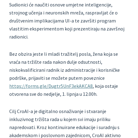
Sudionici će naučiti osnove umjetne inteligencije,
strojnog učenja i neuronskih mreža, raspravljat će o
društvenim implikacijama UI-a te završiti program
vlastitim eksperimentom koji prezentiraju na završnoj
radionici.
Bez obzira jeste li mladi tražitelj posla, žena koja se
vraća na tržište rada nakon dulje odsutnosti,
niskokvalificirani radnik iz administracije i korisničke
podrške, prijaviti se možete putem poveznice
https://forms.gle/Dugtr5UnF3ekAKCA8
, koja ostaje
otvorena sve do nedjelje, 1. lipnja u 12.00h.
Cilj CroAI-a je digitalno osnaživanje i stvaranje
inkluzivnog tržišta rada u kojem svi imaju priliku
napredovati. Kroz kontinuirane edukacije i suradnju s
akademskom i poslovnom zajednicom, CroAI aktivno