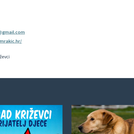
c@gmail.com
amrakic.hr/
ževci