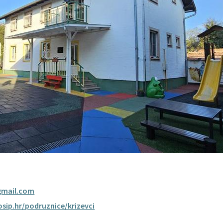
@gmail.com
josip.hr/podruznice/krizevci