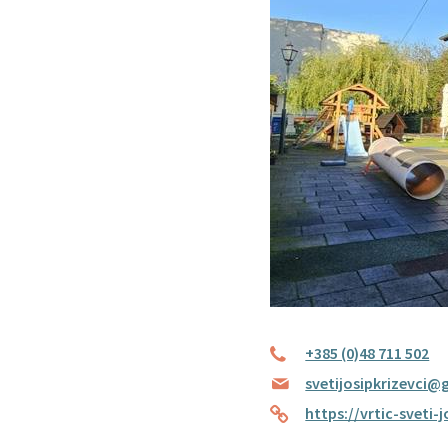
+385 (0)48 711 502
svetijosipkrizevci
https://vrtic-sveti-