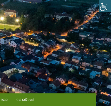
 2030.
GIS Križevci