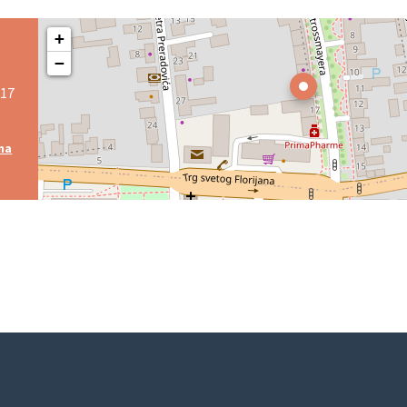
+
−
 17
ma