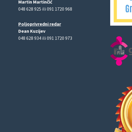
Martin Martinčić
048 628 925 ili 091 1720 968
Poljoprivredni redar
Dean Kuzijev
048 628 934 ili 091 1720 973