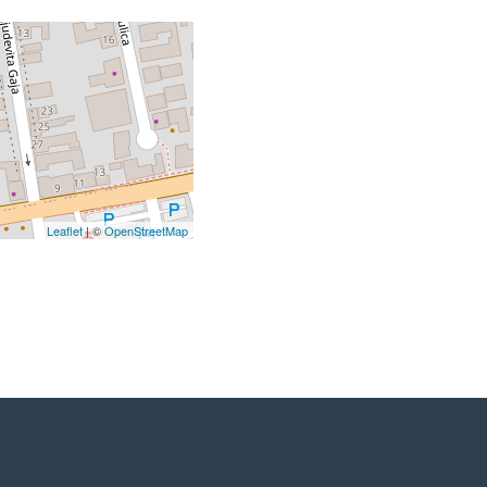
Leaflet
| ©
OpenStreetMap