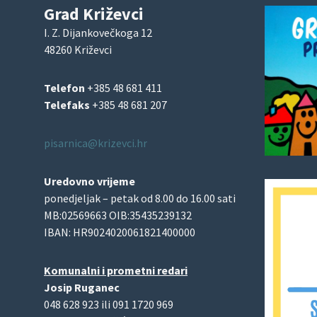
Grad Križevci
I. Z. Dijankovečkoga 12
48260 Križevci
Telefon
+385 48 681 411
Telefaks
+385 48 681 207
pisarnica@krizevci.hr
Uredovno vrijeme
ponedjeljak – petak od 8.00 do 16.00 sati
MB:02569663 OIB:35435239132
IBAN: HR9024020061821400000
Komunalni i prometni redari
Josip Ruganec
048 628 923 ili 091 1720 969