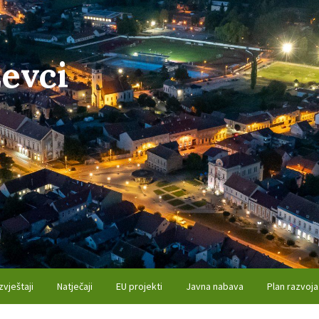
evci
zvještaji
Natječaji
EU projekti
Javna nabava
Plan razvoja