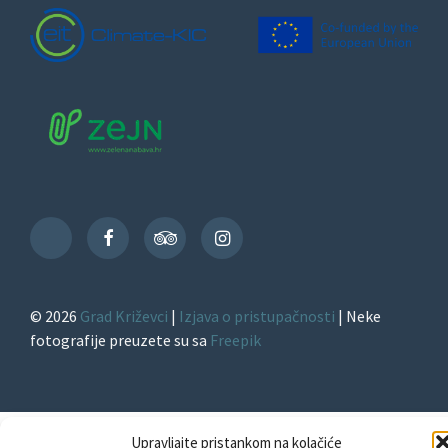
Facebook
TripAdvisor
Instagram
TikTok
© 2026
Grad Križevci
|
Izjava o pristupačnosti
| Neke
fotografije preuzete su sa
Freepik
Upravljajte pristankom na kolačiće