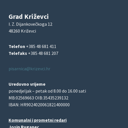
Grad Križevci
I. Z. Dijankovečkoga 12
48260 Križevci
Telefon
+385 48 681 411
Telefaks
+385 48 681 207
pisarnica@krizevci.hr
Uredovno vrijeme
ponedjeljak – petak od 8.00 do 16.00 sati
MB:02569663 OIB:35435239132
IBAN: HR9024020061821400000
Komunalni i prometni redari
Josip Ruganec