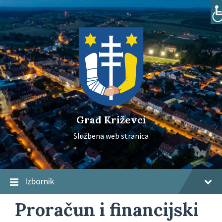
Skip
Skip
Skip
to
to
to
content
main
footer
navigation
Grad Križevci
Službena web stranica
Izbornik
Proračun i financijski