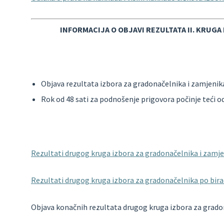
INFORMACIJA O OBJAVI REZULTATA II. KRUG
Objava rezultata izbora za gradonačelnika i zamjenika 
Rok od 48 sati za podnošenje prigovora počinje teći od 2.
Rezultati drugog kruga izbora za gradonačelnika i zamje
Rezultati drugog kruga izbora za gradonačelnika po bi
Objava konačnih rezultata drugog kruga izbora za gradon