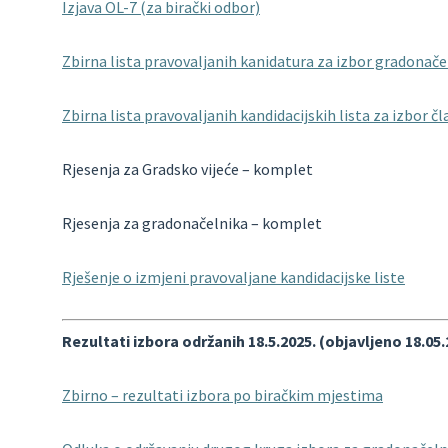
Izjava OL-7 (za birački odbor)
Zbirna lista pravovaljanih kanidatura za izbor gradonače
Zbirna lista pravovaljanih kandidacijskih lista za izbor č
Rjesenja za Gradsko vijeće – komplet
Rjesenja za gradonačelnika – komplet
Rješenje o izmjeni pravovaljane kandidacijske liste
Rezultati izbora održanih 18.5.2025. (objavljeno 18.05.2
Zbirno – rezultati izbora po biračkim mjestima