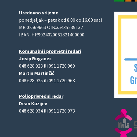
Uredovno vrijeme
ponedjeljak – petak od 8.00 do 16.00 sati
MB:02569663 OIB:35435239132
IBAN: HR9024020061821400000
Komunalni i prometni redari
Josip Ruganec
048 628 923 ili 091 1720 969
Martin Martinčić
048 628 925 ili 091 1720 968
Poljoprivredni redar
Dean Kuzijev
048 628 934 ili 091 1720 973