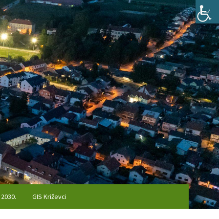
 2030.
GIS Križevci