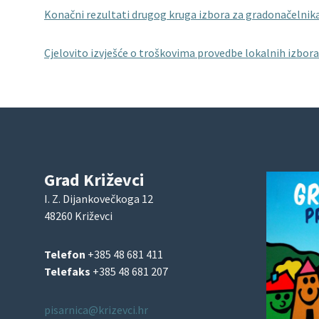
Konačni rezultati drugog kruga izbora za gradonačelnik
Cjelovito izvješće o troškovima provedbe lokalnih izbora
Grad Križevci
I. Z. Dijankovečkoga 12
48260 Križevci
Telefon
+385 48 681 411
Telefaks
+385 48 681 207
pisarnica@krizevci.hr