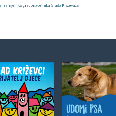
a i zamjenika gradonačelnika Grada Križevaca