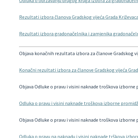
Odluka o održavanju drugog kruga izbora za gradonačel
Rezultati izbora članova Gradskog vijeća Grada Križevac
Rezultati izbora gradonačelnika i zamjenika gradonačel
Objava konačnih rezultata izbora za članove Gradskog vij
Konačni rezultati izbora za članove Gradskog vijeća Gra
Objava Odluke o pravu i visini naknade troškova izborne
Odluka o pravu i visini naknade troškova izborne promid
Objava Odluke o pravu i visini naknade troškova izborne
Odluka o pravu na naknadu i visini naknade trškova izbo