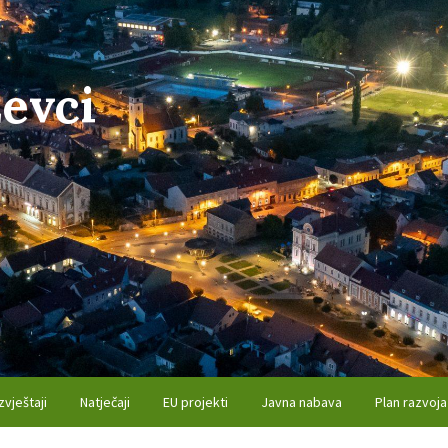
evci
zvještaji
Natječaji
EU projekti
Javna nabava
Plan razvoja