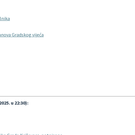
lnika
lanova Gradskog vijeća
025. u 22:30):