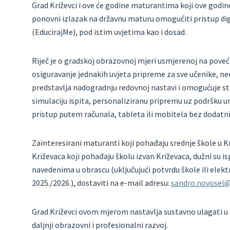
Grad Križevci i ove će godine maturantima koji ove godin
ponovni izlazak na državnu maturu omogućiti pristup di
(EducirajMe), pod istim uvjetima kao i dosad.
Riječ je o gradskoj obrazovnoj mjeri usmjerenoj na poveć
osiguravanje jednakih uvjeta pripreme za sve učenike, 
predstavlja nadogradnju redovnoj nastavi i omogućuje str
simulaciju ispita, personaliziranu pripremu uz podršku u
pristup putem računala, tableta ili mobitela bez dodatni
Zainteresirani maturanti koji pohađaju srednje škole u K
Križevaca koji pohađaju školu izvan Križevaca, dužni su is
navedenima u obrascu (uključujući potvrdu škole ili elekt
2025./2026.), dostaviti na e-mail adresu:
sandro.novosel@
Grad Križevci ovom mjerom nastavlja sustavno ulagati u o
daljnji obrazovni i profesionalni razvoj.