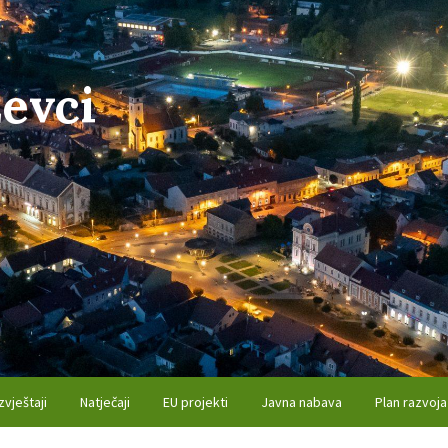
evci
zvještaji
Natječaji
EU projekti
Javna nabava
Plan razvoja