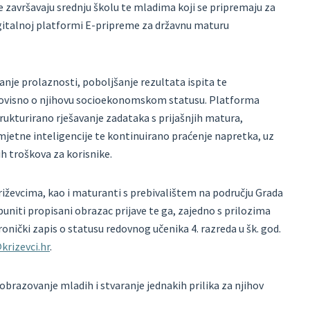
e završavaju srednju školu te mladima koji se pripremaju za
gitalnoj platformi E-pripreme za državnu maturu
anje prolaznosti, poboljšanje rezultata ispita te
neovisno o njihovu socioekonomskom statusu. Platforma
ukturirano rješavanje zadataka s prijašnjih matura,
mjetne inteligencije te kontinuirano praćenje napretka, uz
h troškova za korisnike.
riževcima, kao i maturanti s prebivalištem na području Grada
puniti propisani obrazac prijave te ga, zajedno s prilozima
ronički zapis o statusu redovnog učenika 4. razreda u šk. god.
krizevci.hr
.
brazovanje mladih i stvaranje jednakih prilika za njihov