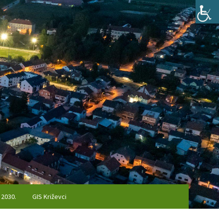
 2030.
GIS Križevci