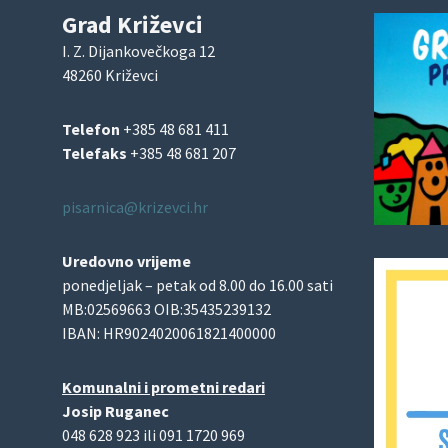
Grad Križevci
I. Z. Dijankovečkoga 12
48260 Križevci
Telefon
+385 48 681 411
Telefaks
+385 48 681 207
pisarnica@krizevci.hr
Uredovno vrijeme
ponedjeljak – petak od 8.00 do 16.00 sati
MB:02569663 OIB:35435239132
IBAN: HR9024020061821400000
Komunalni i prometni redari
Josip Ruganec
048 628 923 ili 091 1720 969