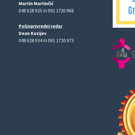
Martin Martinčić
048 628 925 ili 091 1720 968
Poljoprivredni redar
Dean Kuzijev
048 628 934 ili 091 1720 973