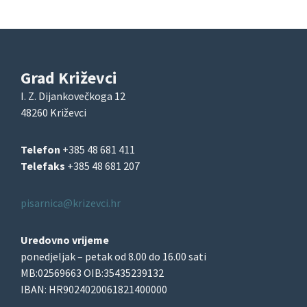
Grad Križevci
I. Z. Dijankovečkoga 12
48260 Križevci
Telefon
+385 48 681 411
Telefaks
+385 48 681 207
pisarnica@krizevci.hr
Uredovno vrijeme
ponedjeljak – petak od 8.00 do 16.00 sati
MB:02569663 OIB:35435239132
IBAN: HR9024020061821400000