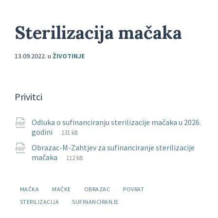
Sterilizacija mačaka
13.09.2022.
u
ŽIVOTINJE
Privitci
Odluka o sufinanciranju sterilizacije mačaka u 2026.
File
pdf
File
godini
131 kB
extension:
size:
Obrazac-M-Zahtjev za sufinanciranje sterilizacije
File
pdf
File
mačaka
112 kB
extension:
size:
Oznake:
MAČKA
MAČKE
OBRAZAC
POVRAT
STERILIZACIJA
SUFINANCIRANJE