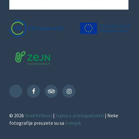
Facebook
TripAdvisor
Instagram
TikTok
© 2026
Grad Križevci
|
Izjava o pristupačnosti
| Neke
fotografije preuzete su sa
Freepik