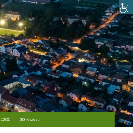
 2030.
GIS Križevci