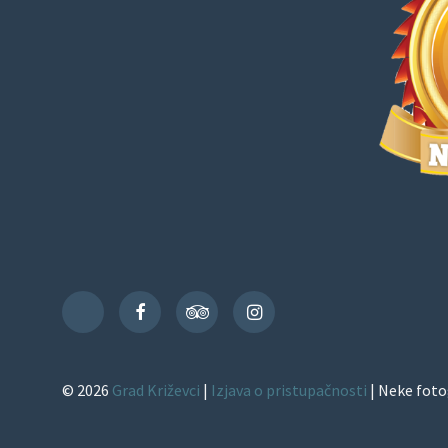
Facebook
TripAdvisor
Instagram
TikTok
© 2026
Grad Križevci
|
Izjava o pristupačnosti
| Neke foto