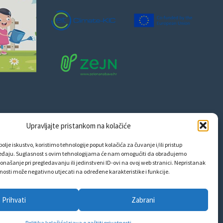
Upravljajte pristankom na kolačiće
olje iskustvo, koristimo tehnologije poput kolačića za čuvanje i/ili pristup
eđaju. Suglasnost s ovim tehnologijama će nam omogućiti da obrađujemo
onašanje pri pregledavanju ili jedinstveni ID-ovi na ovoj web stranici. Nepristanak
snosti može negativno utjecati na određene karakteristike i funkcije.
Prihvati
Zabrani
Politika kolačića
Izjava o zaštiti privatnosti