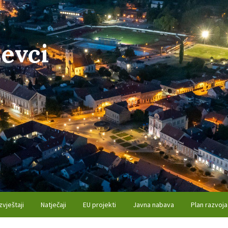
evci
zvještaji
Natječaji
EU projekti
Javna nabava
Plan razvoja