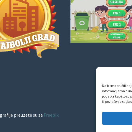
Da bismo pružili najb
informacijama o ur
podatke kao što su p
ili povlačenje sugla
grafije preuzete su sa
Freepik