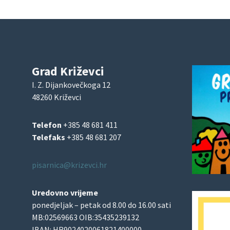
Grad Križevci
I. Z. Dijankovečkoga 12
48260 Križevci
Telefon
+385 48 681 411
Telefaks
+385 48 681 207
pisarnica@krizevci.hr
Uredovno vrijeme
ponedjeljak – petak od 8.00 do 16.00 sati
MB:02569663 OIB:35435239132
IBAN: HR9024020061821400000