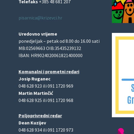
Telefaks
+385 48 681 207
pisarnica@krizevci.hr
Uredovno vrijeme
ponedjeljak – petak od 8.00 do 16.00 sati
MB:02569663 OIB:35435239132
IBAN: HR9024020061821400000
Komunalni i prometni redari
Josip Ruganec
048 628 923 ili 091 1720 969
Martin Martinčić
048 628 925 ili 091 1720 968
Poljoprivredni redar
Dean Kuzijev
048 628 934 ili 091 1720 973