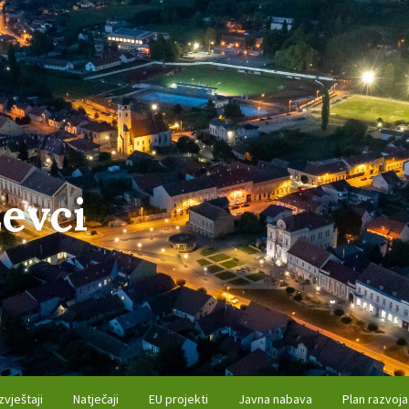
evci
zvještaji
Natječaji
EU projekti
Javna nabava
Plan razvoja