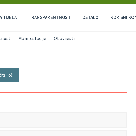
 TIJELA
TRANSPARENTNOST
OSTALO
KORISNI KO
tnost
Manifestacije
Obavijesti
čitaj još