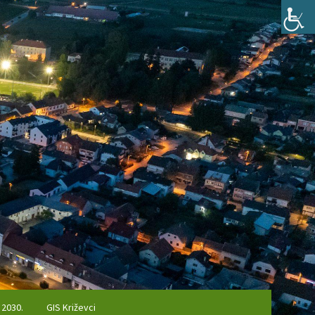
 2030.
GIS Križevci