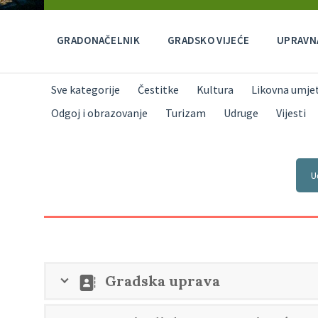
GRADONAČELNIK
GRADSKO VIJEĆE
UPRAVNA
Sve kategorije
Čestitke
Kultura
Likovna umje
Odgoj i obrazovanje
Turizam
Udruge
Vijesti
U
Gradska uprava