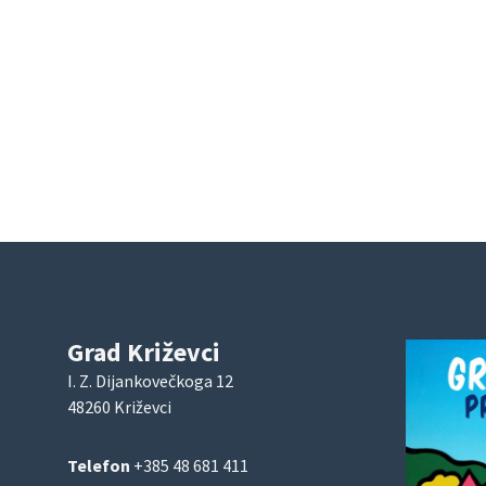
Grad Križevci
I. Z. Dijankovečkoga 12
48260 Križevci
Telefon
+385 48 681 411