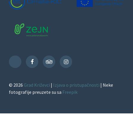
Facebook
TripAdvisor
Instagram
TikTok
© 2026
Grad Križevci
|
Izjava o pristupačnosti
| Neke
fotografije preuzete su sa
Freepik