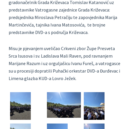
gradonačelnik Grada Križevaca Tomislav Katanović uz
predstavnike Vatrogasne zajednice Grada Križevaca:
predsjednika Miroslava Petračiju te zapovjednika Marija
Martinčevića, tajnika Ivana Matosovića, te brojne
predstavnike DVD-a s područja Križevaca.
Misu je pjevanjem uveličao Crkveni zbor Župe Presveta
Srca Isusova i sv. Ladislava Mali Raven, pod ravnanjem
Marijane Razum i uz orguljašicu Ivanu Fureš, a vatrogasce
su u procesiji dopratili Puhački orkestar DVD-a Đurđevac i
Limena glazba KUD-a Lovro Ježek.