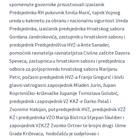
spomenute govornike prisustvovali izaslanik
Predsjednika RH pukovnik Siniša Marić, tajnik Vojnog
ureda u kabinetu za obranu i nacionalnu sigurnost Ureda
Predsjednika, izaslanik predsjednika Hrvatskog sabora
Gordana Jandrokovića, zastupnik u hrvatskom saboru i
predsjednik Predsjedništva HVZ-a Ante Sanader,
pomoćnik ravnatelja ravnateljstva Civilne zaštite Davora
Speveca, zastupnica u hrvatskom saboru i predsjednica
odbora za poljoprivredu hrvatskog sabora Marijanu
Petir, počasni predsjednik HVZ-a Franjo Gregurić i bivši
glavni vatrogasni zapovjednik Mladen Jurin, župan
Koprivničko-križevačke županije Tomislava Golubić,
predsjednik i zapovjednik VZ KKŽ-e Darko Palaš i
Zvonimir Habijan, potpredsjednik HVZ, predsjednik VZŽ
KZ i predsjednika VZO Marija Bistrica Stjepan Skuliber i
zapovjednik VZKZŽ Zvonko Ortner te brojni drugi. Uime
Grada Križevaca, hodočašću je sudjelovao i