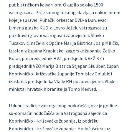
put bistričkom kalvarijom. Okupilo se oko 1500
vatrogasaca. Prije samog misnog slavlja, a nakon himni
koje je su izveli Puhački orkestar DVD-a Đurđevac i
Limena glazba KUD-a Lovro Ježek, vatrogasce su
pozdravili glavni vatrogasni zapovjednik Slavko
Tucaković, načelnik Općine Marija Bistrica Josip Milički,
izaslanik župana Krapinsko-zagorske županije Željko
Kolar, potpredsjednik HVZ, predsjednik VZŽ KZ i
predsjednik VZO Marija Bistrica Stjepan Skuliber, župan
Koprivničko- križevačke županije Tomislav Golubić i
izaslanik predsjednika Vlade RH potpredsjednik Vlade i
ministar hrvatskih branitelja Tomo Medved.
U duhu tradicije vatrogasnog hodočašća, ove je godine
su-domaćin hodočašća bila Vatrogasna zajednica
Koprivničko – križevačke županije, iz podršku
Koprivničko – križevačke županije. Hodočašću su uz