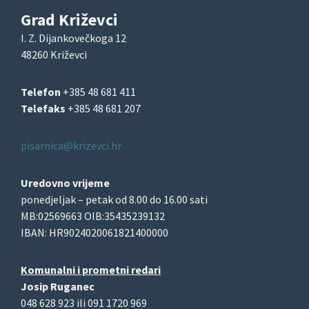
Grad Križevci
I. Z. Dijankovečkoga 12
48260 Križevci
Telefon
+385 48 681 411
Telefaks
+385 48 681 207
pisarnica@krizevci.hr
Uredovno vrijeme
ponedjeljak – petak od 8.00 do 16.00 sati
MB:02569663 OIB:35435239132
IBAN: HR9024020061821400000
Komunalni i prometni redari
Josip Ruganec
048 628 923 ili 091 1720 969