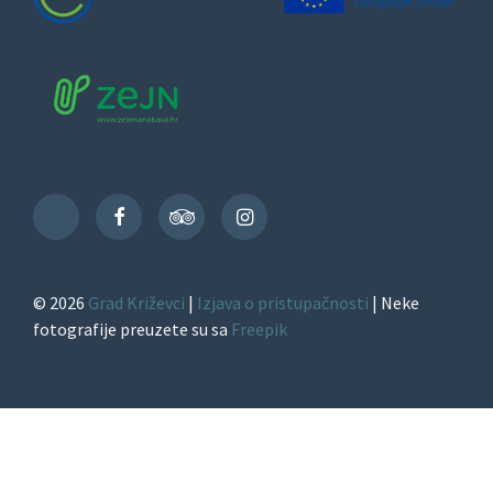
Facebook
TripAdvisor
Instagram
TikTok
© 2026
Grad Križevci
|
Izjava o pristupačnosti
| Neke
fotografije preuzete su sa
Freepik