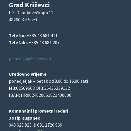
Grad Križevci
I. Z. Dijankovečkoga 12
48260 Križevci
Telefon
+385 48 681 411
Telefaks
+385 48 681 207
pisarnica@krizevci.hr
Uredovno vrijeme
ponedjeljak – petak od 8.00 do 16.00 sati
MB:02569663 OIB:35435239132
IBAN: HR9024020061821400000
Komunalni i prometni redari
Josip Ruganec
048 628 923 ili 091 1720 969