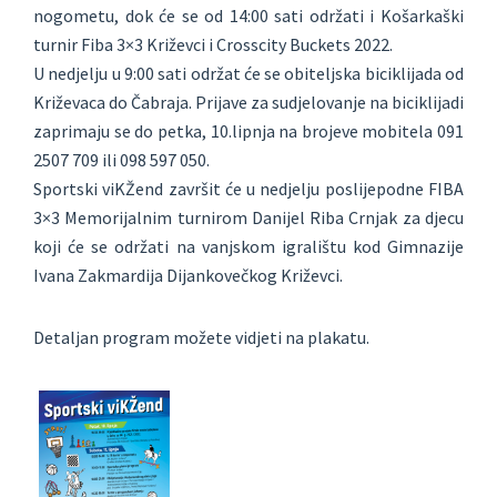
nogometu, dok će se od 14:00 sati održati i Košarkaški
turnir Fiba 3×3 Križevci i Crosscity Buckets 2022.
U nedjelju u 9:00 sati održat će se obiteljska biciklijada od
Križevaca do Čabraja. Prijave za sudjelovanje na biciklijadi
zaprimaju se do petka, 10.lipnja na brojeve mobitela 091
2507 709 ili 098 597 050.
Sportski viKŽend završit će u nedjelju poslijepodne FIBA
3×3 Memorijalnim turnirom Danijel Riba Crnjak za djecu
koji će se održati na vanjskom igralištu kod Gimnazije
Ivana Zakmardija Dijankovečkog Križevci.
Detaljan program možete vidjeti na plakatu.