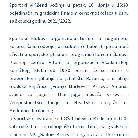
Sportski viKŽend počinje u petak, 10. lipnja u 16:30
pojedinačnim gradskim finalom osnovnoškolaca u šahu
za školsku godinu 2021./2022.
Sportski klubovi organiziraju turnire u nogometu,
košarci, šahu i odbojci, a u subotu će ljubitelji plesa moći
uživati u sportsko-plesnom programu članica i članova
Plesnog centra Ritam. U organizaciji Akademskog
konjičkog kluba od 10:30 održat će se turnir u
preponskom jahanju na jahalištu Ratarna, a u atriju
Gradske knjižnice „Franjo Marković“ Križevci Amanda
studio za jogu i thai joga masažu Križevci i
Veleposlanstvo Indije u Hrvatskoj obilježit će
Međunarodni dan joge.
U sportskoj dvorani kod OŠ Ljudevita Modeca od 11:00
sati održat će se odbojkaški turnir 1na1, na gradskom
stadionu NK „Radnik Križevci“ organizira U-15 turnir u