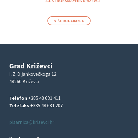
J.J.STROSSMAYERA KRIŽEVCI
VIŠE DOGAĐANJA
Grad Križevci
I. Z. Dijankovečkoga 12
48260 Križevci
Telefon
+385 48 681 411
Telefaks
+385 48 681 207
pisarnica@krizevci.hr