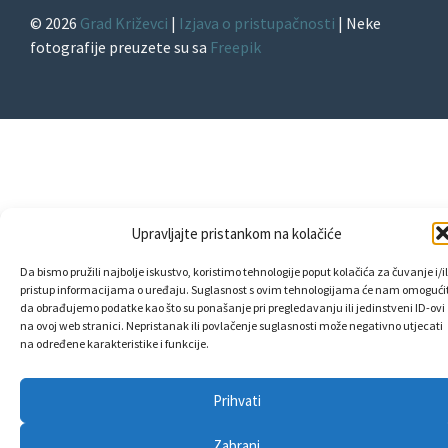
© 2026
Grad Križevci
|
Izjava o pristupačnosti
| Neke
fotografije preuzete su sa
Freepik
Upravljajte pristankom na kolačiće
Da bismo pružili najbolje iskustvo, koristimo tehnologije poput kolačića za čuvanje i/il
pristup informacijama o uređaju. Suglasnost s ovim tehnologijama će nam omogućit
da obrađujemo podatke kao što su ponašanje pri pregledavanju ili jedinstveni ID-ovi
na ovoj web stranici. Nepristanak ili povlačenje suglasnosti može negativno utjecati
na određene karakteristike i funkcije.
Prihvati
Zabrani