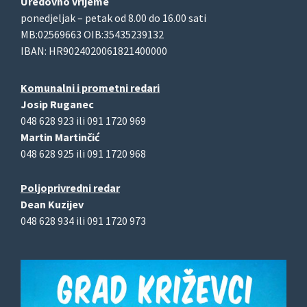
Uredovno vrijeme
ponedjeljak – petak od 8.00 do 16.00 sati
MB:02569663 OIB:35435239132
IBAN: HR9024020061821400000
Komunalni i prometni redari
Josip Ruganec
048 628 923 ili 091 1720 969
Martin Martinčić
048 628 925 ili 091 1720 968
Poljoprivredni redar
Dean Kuzijev
048 628 934 ili 091 1720 973