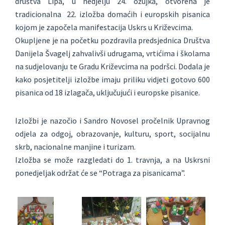
društva Lipa, u nedjelju 24. ožujka, otvorena je
tradicionalna 22. izložba domaćih i europskih pisanica
kojom je započela manifestacija Uskrs u Križevcima.
Okupljene je na početku pozdravila predsjednica Društva
Danijela Švagelj zahvalivši udrugama, vrtićima i školama
na sudjelovanju te Gradu Križevcima na podršci. Dodala je
kako posjetitelji izložbe imaju priliku vidjeti gotovo 600
pisanica od 18 izlagača, uključujući i europske pisanice.
Izložbi je nazočio i Sandro Novosel pročelnik Upravnog
odjela za odgoj, obrazovanje, kulturu, sport, socijalnu
skrb, nacionalne manjine i turizam.
Izložba se može razgledati do 1. travnja, a na Uskrsni
ponedjeljak održat će se “Potraga za pisanicama”.