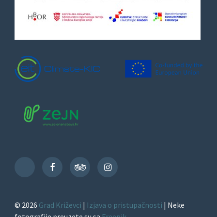
Facebook
TripAdvisor
Instagram
TikTok
© 2026
Grad Križevci
|
Izjava o pristupačnosti
| Neke
fotografije preuzete su sa
Freepik