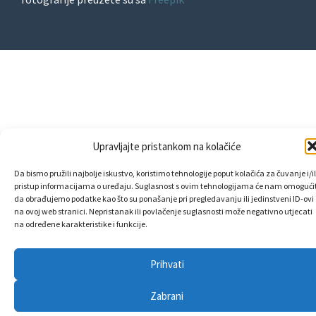
Upravljajte pristankom na kolačiće
Da bismo pružili najbolje iskustvo, koristimo tehnologije poput kolačića za čuvanje i/il
pristup informacijama o uređaju. Suglasnost s ovim tehnologijama će nam omogućit
da obrađujemo podatke kao što su ponašanje pri pregledavanju ili jedinstveni ID-ovi
na ovoj web stranici. Nepristanak ili povlačenje suglasnosti može negativno utjecati
na određene karakteristike i funkcije.
Prihvati
Zabrani