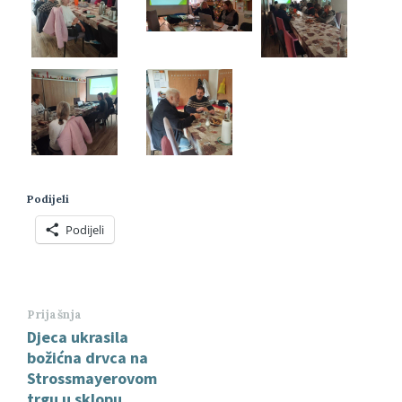
Podijeli
Podijeli
Prijašnja
Djeca ukrasila
božićna drvca na
Strossmayerovom
trgu u sklopu