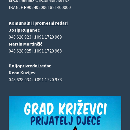
MB:02569663 OIB:35435239132
IBAN: HR9024020061821400000
Komunalni i prometni redari
Josip Ruganec
048 628 923 ili 091 1720 969
Martin Martinčić
048 628 925 ili 091 1720 968
Poljoprivredni redar
Dean Kuzijev
048 628 934 ili 091 1720 973