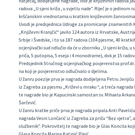
natječaj, dodijeljene nagrade, više je književnih radova ja
radova „U sjeni križa , u svjetlu nade”. Riječ je o jedino
kršćanskim vrednotama u kratkim književnim žanrovima: p
Uvodi je predsjednica Udruge za promicanje znamenitih Kr
„Književni Kranjčić“ javilo 124 autora iz Hrvatske, Austrij
Srbije i Švedske, i to sa 187 radova (104 pjesme, 40 kratki
ocjenjivački sud odlučio da će u zborniku „U sjeni križa, u
priča, 5 putopisa, 5 eseja i 4 monodrame), dok je 15 rado
Predsjednik Stručnog ocjenjivačkog povjerenstva prof.dr.
na koji je povjerenstvo odlučivalo o djelima.
U žanru poezije prva je nagrada dodijeljena Petru Jenjić
iz Zagreba za pjesmu „Križevi u mraku “, a treća nagrada
te nagrade bio je Kapucinski samostan sv. Mihaela Arkanđ
Šarčević.
U žanru kratke priče prva je nagrada pripala Anti Paveliću
nagrada Vesni Lončarić iz Zagreba za priču “Bez vjetra”,
službenik”. Pokrovitelj te nagrade bio je Glas Koncila koji
Glasa Koncila Marina Katinić Pleić.