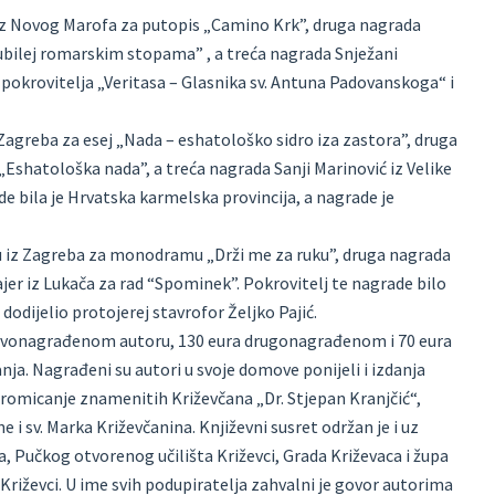
 iz Novog Marofa za putopis „Camino Krk”, druga nagrada
ubilej romarskim stopama” , a treća nagrada Snježani
 pokrovitelja „Veritasa – Glasnika sv. Antuna Padovanskoga“ i
 Zagreba za esej „Nada – eshatološko sidro iza zastora”, druga
 „Eshatološka nada”, a treća nagrada Sanji Marinović iz Velike
de bila je Hrvatska karmelska provincija, a nagrade je
u iz Zagreba za monodramu „Drži me za ruku”, druga nagrada
Bajer iz Lukača za rad “Spominek”. Pokrovitelj te nagrade bilo
 dodijelio protojerej stavrofor Željko Pajić.
m prvonagrađenom autoru, 130 eura drugonagrađenom i 70 eura
ja. Nagrađeni su autori u svoje domove ponijeli i izdanja
promicanje znamenitih Križevčana „Dr. Stjepan Kranjčić“,
 i sv. Marka Križevčanina. Književni susret održan je i uz
 Pučkog otvorenog učilišta Križevci, Grada Križevaca i župa
 Križevci. U ime svih podupiratelja zahvalni je govor autorima