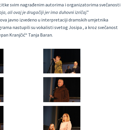
stitke svim nagrađenim autorima i organizatorima svečanosti
, ali ovaj je drugačiji jer ima duhovni izričaj
.”
adova javno izvedeno u interpretaciji dramskih umjetnika
rama nastupili su vokalisti svetog Josipa , a kroz svečanost
epan Kranjčić“ Tanja Baran.