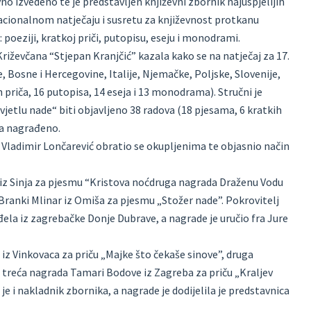
vno izvedeno te je predstavljen književni zbornik najuspjelijih
m nacionalnom natječaju i susretu za književnost protkanu
oeziji, kratkoj priči, putopisu, eseju i monodrami.
iževčana “Stjepan Kranjčić” kazala kako se na natječaj za 17.
e, Bosne i Hercegovine, Italije, Njemačke, Poljske, Slovenije,
h priča, 16 putopisa, 14 eseja i 13 monodrama). Stručni je
 svjetlu nade“ biti objavljeno 38 radova (18 pjesama, 6 kratkih
va nagrađeno.
 Vladimir Lončarević obratio se okupljenima te objasnio način
u iz Sinja za pjesmu “Kristova noćdruga nagrada Draženu Vodu
 Branki Mlinar iz Omiša za pjesmu „Stožer nade”. Pokrovitelj
ela iz zagrebačke Donje Dubrave, a nagrade je uručio fra Jure
 iz Vinkovaca za priču „Majke što čekaše sinove”, druga
 a treća nagrada Tamari Bodove iz Zagreba za priču „Kraljev
 je i nakladnik zbornika, a nagrade je dodijelila je predstavnica