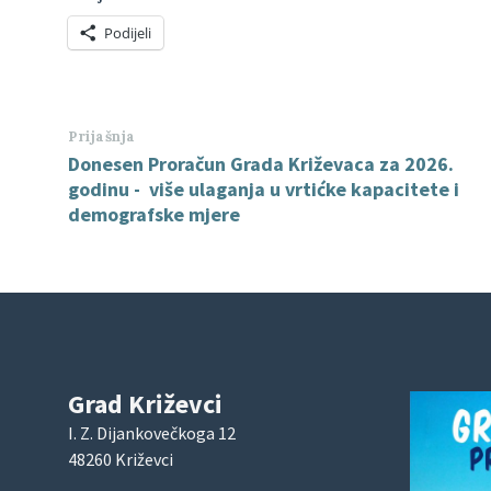
Podijeli
Prijašnja
Donesen Proračun Grada Križevaca za 2026.
godinu - više ulaganja u vrtićke kapacitete i
demografske mjere
Grad Križevci
I. Z. Dijankovečkoga 12
48260 Križevci