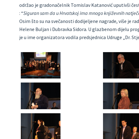
održao je gradonačelnik Tomislav Katanović uputivši če
: “
Siguran sam da u Hrvatskoj ima mnogo književnih natječaja
Osim što su na svečanosti dodijeljene nagrade, više je r
Helene Buljan i Dubravka Sidora. U glazbenom dijelu prog
je u ime organizatora vodila predsjednica Udruge „Dr. Stj