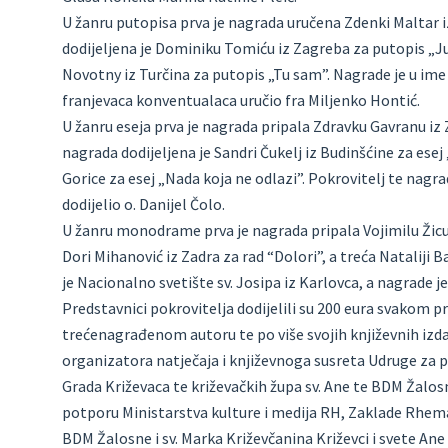
U žanru putopisa prva je nagrada uručena Zdenki Maltar
dodijeljena je Dominiku Tomiću iz Zagreba za putopis „J
Novotny iz Turčina za putopis „Tu sam”. Nagrade je u ime
franjevaca konventualaca uručio fra Miljenko Hontić.
U žanru eseja prva je nagrada pripala Zdravku Gavranu iz
nagrada dodijeljena je Sandri Čukelj iz Budinšćine za esej
Gorice za esej „Nada koja ne odlazi”. Pokrovitelj te nagra
dodijelio o. Danijel Čolo.
U žanru monodrame prva je nagrada pripala Vojimilu Žic
Dori Mihanović iz Zadra za rad “Dolori”, a treća Nataliji 
je Nacionalno svetište sv. Josipa iz Karlovca, a nagrade je
Predstavnici pokrovitelja dodijelili su 200 eura svako
trećenagrađenom autoru te po više svojih književnih izdan
organizatora natječaja i književnoga susreta Udruge za 
Grada Križevaca te križevačkih župa sv. Ane te BDM Žalosne
potporu Ministarstva kulture i medija RH, Zaklade Rhema,
BDM Žalosne i sv. Marka Križevčanina Križevci i svete Ane