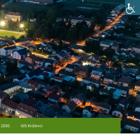
 2030.
GIS Križevci