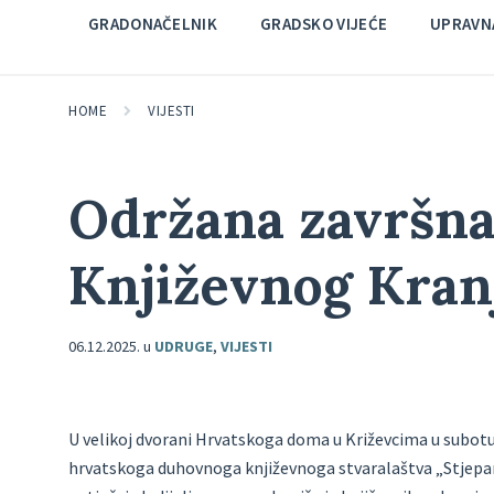
GRADONAČELNIK
GRADSKO VIJEĆE
UPRAVNA
HOME
VIJESTI
Održana završna 
Književnog Kran
06.12.2025.
u
UDRUGE
,
VIJESTI
U velikoj dvorani Hrvatskoga doma u Križevcima u subotu
hrvatskoga duhovnoga književnoga stvaralaštva „Stjepan