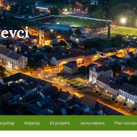
evci
zvještaji
Natječaji
EU projekti
Javna nabava
Plan razvoja