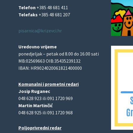
Telefon
+385 48 681 411
Telefaks
+385 48 681 207
pisarnica@krizevci.hr
Uredovno vrijeme
ponedjeljak – petak od 8.00 do 16.00 sati
MB:02569663 OIB:35435239132
IBAN: HR9024020061821400000
Komunalni i prometni redari
Josip Ruganec
048 628 923 ili 091 1720 969
Martin Martinčić
048 628 925 ili 091 1720 968
Poljoprivredni redar