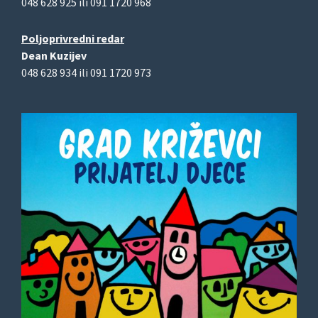
048 628 925 ili 091 1720 968
Poljoprivredni redar
Dean Kuzijev
048 628 934 ili 091 1720 973