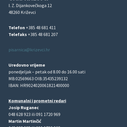
I. Z. Dijankovečkoga 12
48260 Križevci
Telefon
+385 48 681 411
Telefaks
+385 48 681 207
pisarnica@krizevci.hr
Uredovno vrijeme
ponedjeljak – petak od 8.00 do 16.00 sati
MB:02569663 OIB:35435239132
IBAN: HR9024020061821400000
Komunalni i prometni redari
Josip Ruganec
048 628 923 ili 091 1720 969
Martin Martinčić