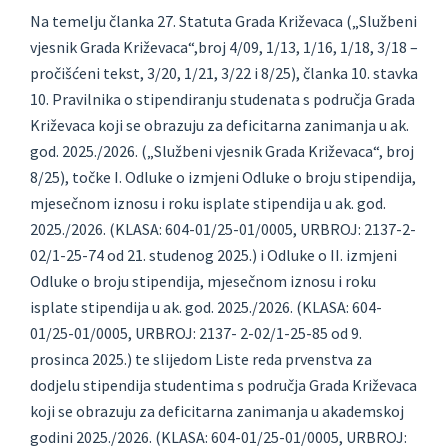
Na temelju članka 27. Statuta Grada Križevaca („Službeni
vjesnik Grada Križevaca“,
broj 4/09, 1/13, 1/16, 1/18, 3/18 –
pročišćeni tekst, 3/20, 1/21, 3/22 i 8/25), članka 10. stavka
10. Pravilnika o stipendiranju studenata s područja Grada
Križevaca koji se obrazuju za
deficitarna zanimanja u ak.
god. 2025./2026. („Službeni vjesnik Grada Križevaca“, broj
8/25),
točke I. Odluke o izmjeni Odluke o broju stipendija,
mjesečnom iznosu i roku isplate
stipendija u ak. god.
2025./2026. (KLASA: 604-01/25-01/0005, URBROJ: 2137-2-
02/1-25-74
od 21. studenog 2025.) i Odluke o II. izmjeni
Odluke o broju stipendija, mjesečnom iznosu i
roku
isplate stipendija u ak. god. 2025./2026. (KLASA: 604-
01/25-01/0005, URBROJ: 2137-
2-02/1-25-85 od 9.
prosinca 2025.) te slijedom Liste reda prvenstva za
dodjelu stipendija
studentima s područja Grada Križevaca
koji se obrazuju za deficitarna zanimanja u
akademskoj
godini 2025./2026. (KLASA: 604-01/25-01/0005, URBROJ: