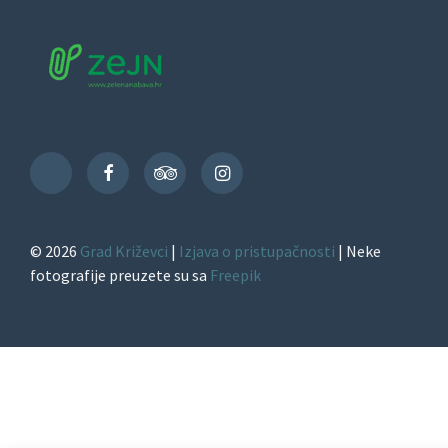
Facebook
TripAdvisor
Instagram
TikTok
© 2026
Grad Križevci
|
Izjava o pristupačnosti
| Neke
fotografije preuzete su sa
Freepik