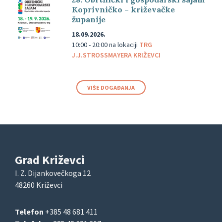
Koprivničko – križevačke
županije
18.09.2026.
10:00 - 20:00
na lokaciji
TRG
J.J.STROSSMAYERA KRIŽEVCI
VIŠE DOGAĐANJA
Grad Križevci
I. Z. Dijankovečkoga 12
48260 Križevci
Telefon
+385 48 681 411