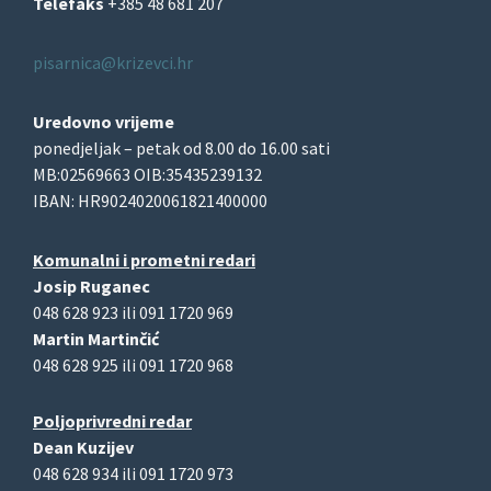
Telefaks
+385 48 681 207
pisarnica@krizevci.hr
Uredovno vrijeme
ponedjeljak – petak od 8.00 do 16.00 sati
MB:02569663 OIB:35435239132
IBAN: HR9024020061821400000
Komunalni i prometni redari
Josip Ruganec
048 628 923 ili 091 1720 969
Martin Martinčić
048 628 925 ili 091 1720 968
Poljoprivredni redar
Dean Kuzijev
048 628 934 ili 091 1720 973