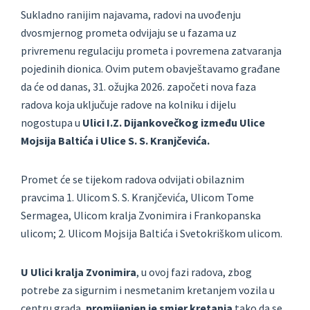
Sukladno ranijim najavama, radovi na uvođenju
dvosmjernog prometa odvijaju se u fazama uz
privremenu regulaciju prometa i povremena zatvaranja
pojedinih dionica. Ovim putem obavještavamo građane
da će od danas, 31. ožujka 2026. započeti nova faza
radova koja uključuje radove na kolniku i dijelu
nogostupa u
Ulici I.Z. Dijankovečkog između Ulice
Mojsija Baltića i Ulice S. S. Kranjčevića.
Promet će se tijekom radova odvijati obilaznim
pravcima 1. Ulicom S. S. Kranjčevića, Ulicom Tome
Sermagea, Ulicom kralja Zvonimira i Frankopanska
ulicom; 2. Ulicom Mojsija Baltića i Svetokriškom ulicom.
U Ulici kralja Zvonimira
, u ovoj fazi radova, zbog
potrebe za sigurnim i nesmetanim kretanjem vozila u
centru grada,
promijenjen je smjer kretanja
tako da se