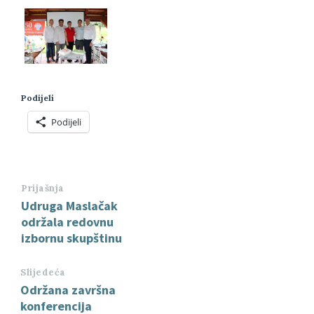
Podijeli
Podijeli
Prijašnja
Udruga Maslačak
održala redovnu
izbornu skupštinu
Slijedeća
Održana završna
konferencija