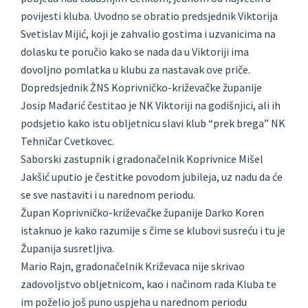
povijesti kluba. Uvodno se obratio predsjednik Viktorija
Svetislav Mijić, koji je zahvalio gostima i uzvanicima na
dolasku te poručio kako se nada da u Viktoriji ima
dovoljno pomlatka u klubu za nastavak ove priče.
Dopredsjednik ŽNS Koprivničko-križevačke županije
Josip Mađarić čestitao je NK Viktoriji na godišnjici, ali ih
podsjetio kako istu obljetnicu slavi klub “prek brega” NK
Tehničar Cvetkovec.
Saborski zastupnik i gradonačelnik Koprivnice Mišel
Jakšić uputio je čestitke povodom jubileja, uz nadu da će
se sve nastaviti i u narednom periodu.
Župan Koprivničko-križevačke županije Darko Koren
istaknuo je kako razumije s čime se klubovi susreću i tu je
Županija susretljiva.
Mario Rajn, gradonačelnik Križevaca nije skrivao
zadovoljstvo obljetnicom, kao i načinom rada Kluba te
im poželio još puno uspjeha u narednom periodu