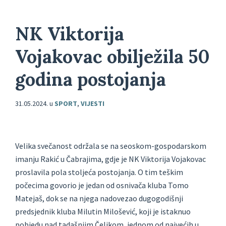
NK Viktorija
Vojakovac obilježila 50
godina postojanja
31.05.2024.
u
SPORT
,
VIJESTI
Velika svečanost održala se na seoskom-gospodarskom
imanju Rakić u Čabrajima, gdje je NK Viktorija Vojakovac
proslavila pola stoljeća postojanja. O tim teškim
počecima govorio je jedan od osnivača kluba Tomo
Matejaš, dok se na njega nadovezao dugogodišnji
predsjednik kluba Milutin Milošević, koji je istaknuo
pobjedu nad tadašnjim Čelikom, jednom od najvećih u