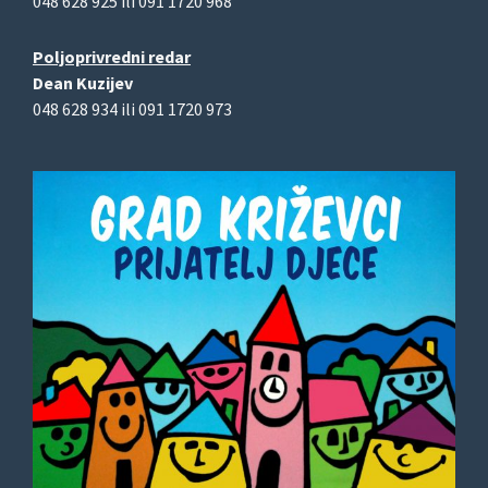
048 628 925 ili 091 1720 968
Poljoprivredni redar
Dean Kuzijev
048 628 934 ili 091 1720 973