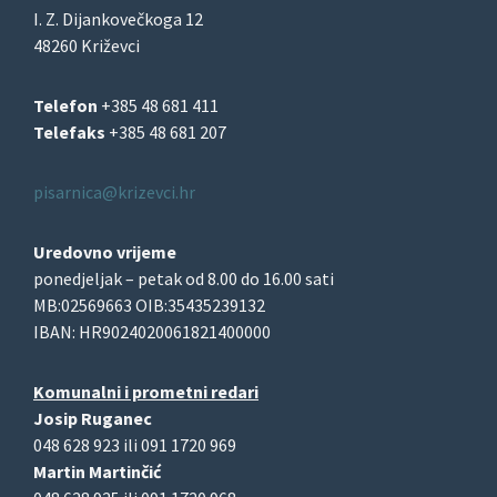
I. Z. Dijankovečkoga 12
48260 Križevci
Telefon
+385 48 681 411
Telefaks
+385 48 681 207
pisarnica@krizevci.hr
Uredovno vrijeme
ponedjeljak – petak od 8.00 do 16.00 sati
MB:02569663 OIB:35435239132
IBAN: HR9024020061821400000
Komunalni i prometni redari
Josip Ruganec
048 628 923 ili 091 1720 969
Martin Martinčić