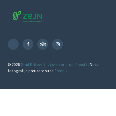
Facebook
TripAdvisor
Instagram
TikTok
© 2026
Grad Križevci
|
Izjava o pristupačnosti
| Neke
fotografije preuzete su sa
Freepik