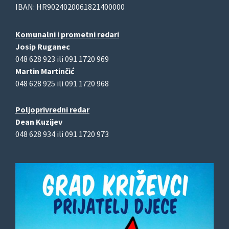
IBAN: HR9024020061821400000
Komunalni i prometni redari
Josip Ruganec
048 628 923 ili 091 1720 969
Martin Martinčić
048 628 925 ili 091 1720 968
Poljoprivredni redar
Dean Kuzijev
048 628 934 ili 091 1720 973