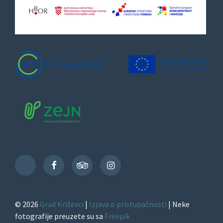
Facebook
TripAdvisor
Instagram
TikTok
© 2026
Grad Križevci
|
Izjava o pristupačnosti
| Neke
fotografije preuzete su sa
Freepik