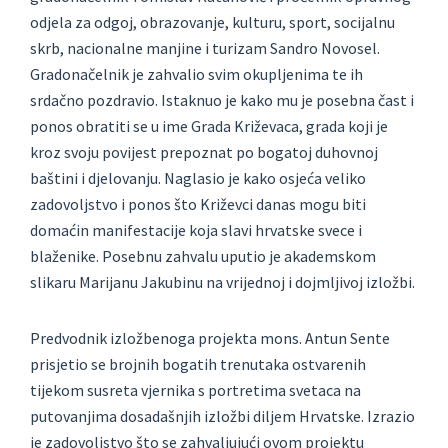
odjela za odgoj, obrazovanje, kulturu, sport, socijalnu
skrb, nacionalne manjine i turizam Sandro Novosel.
Gradonačelnik je zahvalio svim okupljenima te ih
srdačno pozdravio. Istaknuo je kako mu je posebna čast i
ponos obratiti se u ime Grada Križevaca, grada koji je
kroz svoju povijest prepoznat po bogatoj duhovnoj
baštini i djelovanju. Naglasio je kako osjeća veliko
zadovoljstvo i ponos što Križevci danas mogu biti
domaćin manifestacije koja slavi hrvatske svece i
blaženike. Posebnu zahvalu uputio je akademskom
slikaru Marijanu Jakubinu na vrijednoj i dojmljivoj izložbi.
Predvodnik izložbenoga projekta mons. Antun Sente
prisjetio se brojnih bogatih trenutaka ostvarenih
tijekom susreta vjernika s portretima svetaca na
putovanjima dosadašnjih izložbi diljem Hrvatske. Izrazio
je zadovoljstvo što se zahvaljujući ovom projektu