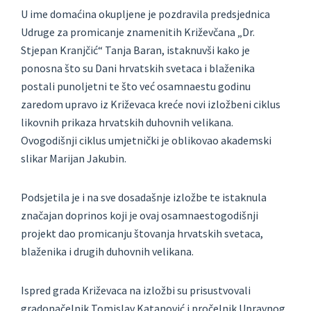
U ime domaćina okupljene je pozdravila predsjednica
Udruge za promicanje znamenitih Križevčana „Dr.
Stjepan Kranjčić“ Tanja Baran, istaknuvši kako je
ponosna što su Dani hrvatskih svetaca i blaženika
postali punoljetni te što već osamnaestu godinu
zaredom upravo iz Križevaca kreće novi izložbeni ciklus
likovnih prikaza hrvatskih duhovnih velikana.
Ovogodišnji ciklus umjetnički je oblikovao akademski
slikar Marijan Jakubin.
Podsjetila je i na sve dosadašnje izložbe te istaknula
značajan doprinos koji je ovaj osamnaestogodišnji
projekt dao promicanju štovanja hrvatskih svetaca,
blaženika i drugih duhovnih velikana.
Ispred grada Križevaca na izložbi su prisustvovali
gradonačelnik Tomislav Katanović i pročelnik Upravnog