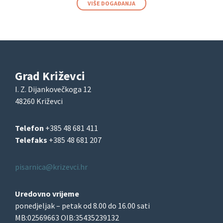
VIŠE DOGAĐANJA
Grad Križevci
I. Z. Dijankovečkoga 12
48260 Križevci
Telefon
+385 48 681 411
Telefaks
+385 48 681 207
pisarnica@krizevci.hr
Uredovno vrijeme
ponedjeljak – petak od 8.00 do 16.00 sati
MB:02569663 OIB:35435239132