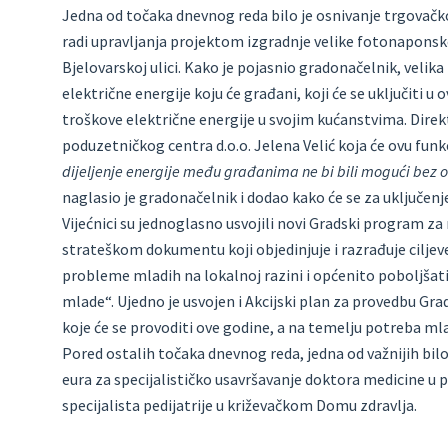
Jedna od točaka dnevnog reda bilo je osnivanje trgovačkog
radi upravljanja projektom izgradnje velike fotonaponske
Bjelovarskoj ulici. Kako je pojasnio gradonačelnik, veli
električne energije koju će građani, koji će se uključiti u
troškove električne energije u svojim kućanstvima. Direk
poduzetničkog centra d.o.o. Jelena Velić koja će ovu funkc
dijeljenje energije među građanima ne bi bili mogući bez 
naglasio je gradonačelnik i dodao kako će se za uključenje
Vijećnici su jednoglasno usvojili novi Gradski program za 
strateškom dokumentu koji objedinjuje i razrađuje ciljeve
probleme mladih na lokalnoj razini i općenito poboljšati
mlade“. Ujedno je usvojen i Akcijski plan za provedbu G
koje će se provoditi ove godine, a na temelju potreba 
Pored ostalih točaka dnevnog reda, jedna od važnijih bilo
eura za specijalističko usavršavanje doktora medicine u p
specijalista pedijatrije u križevačkom Domu zdravlja.