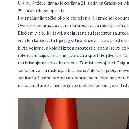
U Kinu Križevci danas je održana 21. sjednica Gradskog vije
25 točaka dnevnog reda.
Najznačajnija točka bilo je donošenje II. Izmjena i dopu
Ovim izmjenama povećana su sredstva za rad mjesnih odbo
Dječjem vrtiću Križevci, a osigurana su i sredstva za uređe
vrtićkih kapaciteta Dječjeg vrtića Križevci i to u prosto
bivše Vojarne, a koja bi iz tog prostora trebala iseliti do
rekonstrukciju sanitarnih čvorova u sportskoj dvorani Osn
natkrivanjem teniskih terena u Tomislavovoj ulici. Osigu
semaforizaciju raskrižja ulica Ivana Zakmardija Dijankov
sanirati još jedno prometno zahtjevno mjesto na području
infrastrukture za javni prijevoz u obliku perona, okretišta