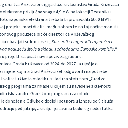
 društva Križevci energija d.o.o. u vlasništvu Grada Križevaca
 elektrane priključne snage 4,9 MW na lokaciji Trstenik u
ka fotonaponska elektrana trebala bi proizvoditi 6000 MWh
 ovaj projekt, moći dijeliti među sobom te na taj način smanjiti
tor ovog poduzeća bit će direktorica Križevačkog
iju obavljati volonterski. „
Koncepti energetskih zajednica i
ovog poduzeća što je u skladu s odredbama Europske komisije
,“
 u projekt raspisati javni poziv za građane.
mlade Grada Križevaca od 2024. do 2027., a riječ je o
 i mjere kojima Grad Križevci želi odgovoriti na potrebe i
 kvalitetu života mladih u skladu sa statusom „Grad za
radskog programa za mlade u kojem su navedene aktivnosti
mladih iskazanih u Gradskom programu za mlade.
 je donošenje Odluke o dodjeli potpore u iznosu od 9 tisuća
odručju pedijatrije, a u cilju rješavanja budućeg nedostatka