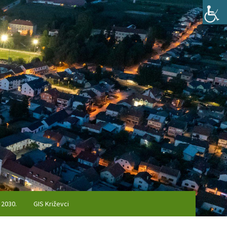
 2030.
GIS Križevci