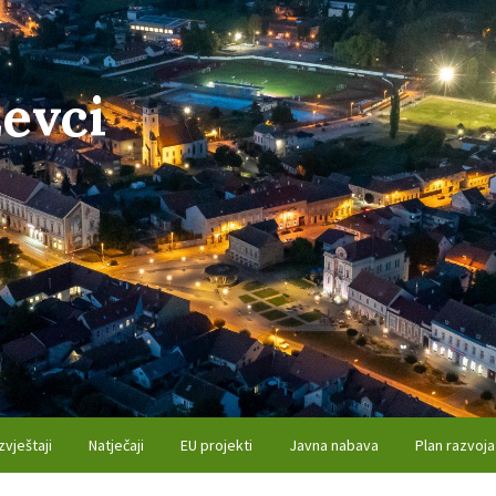
evci
zvještaji
Natječaji
EU projekti
Javna nabava
Plan razvoja