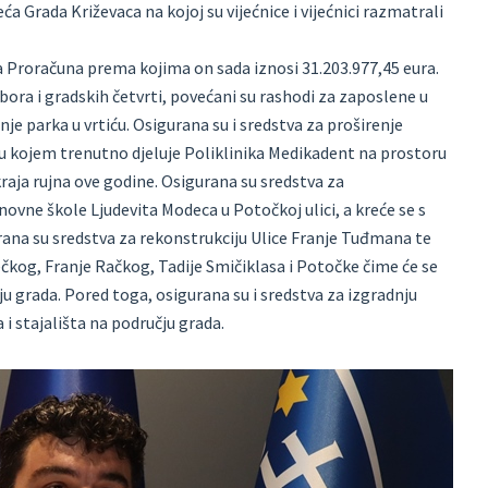
ća Grada Križevaca na kojoj su vijećnice i vijećnici razmatrali
na Proračuna prema kojima on sada iznosi 31.203.977,45 eura.
ra i gradskih četvrti, povećani su rashodi za zaposlene u
nje parka u vrtiću. Osigurana su i sredstva za proširenje
ru u kojem trenutno djeluje Poliklinika Medikadent na prostoru
 kraja rujna ove godine. Osigurana su sredstva za
ovne škole Ljudevita Modeca u Potočkoj ulici, a kreće se s
rana su sredstva za rekonstrukciju Ulice Franje Tuđmana te
ečkog, Franje Račkog, Tadije Smičiklasa i Potočke čime će se
 grada. Pored toga, osigurana su i sredstva za izgradnju
 i stajališta na području grada.