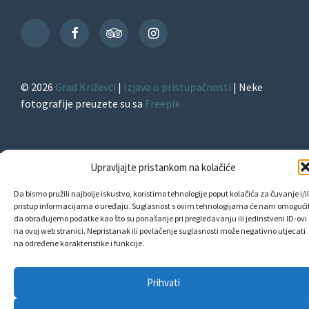
Facebook
TripAdvisor
Instagram
TikTok
© 2026
Grad Križevci
|
Izjava o pristupačnosti
| Neke
fotografije preuzete su sa
Freepik
Upravljajte pristankom na kolačiće
Da bismo pružili najbolje iskustvo, koristimo tehnologije poput kolačića za čuvanje i/il
pristup informacijama o uređaju. Suglasnost s ovim tehnologijama će nam omogućit
da obrađujemo podatke kao što su ponašanje pri pregledavanju ili jedinstveni ID-ovi
na ovoj web stranici. Nepristanak ili povlačenje suglasnosti može negativno utjecati
na određene karakteristike i funkcije.
Prihvati