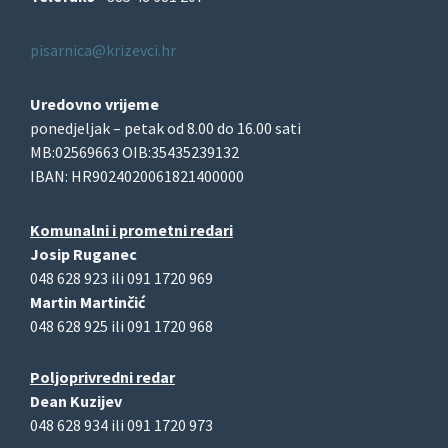
pisarnica@krizevci.hr
Uredovno vrijeme
ponedjeljak – petak od 8.00 do 16.00 sati
MB:02569663 OIB:35435239132
IBAN: HR9024020061821400000
Komunalni i prometni redari
Josip Ruganec
048 628 923 ili 091 1720 969
Martin Martinčić
048 628 925 ili 091 1720 968
Poljoprivredni redar
Dean Kuzijev
048 628 934 ili 091 1720 973