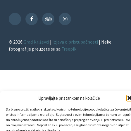
Facebook
TripAdvisor
Instagram
TikTok
© 2026
Grad Križevci
|
Izjava o pristupačnosti
| Neke
fotografije preuzete su sa
Freepik
Upravljajte pristankom na kolačiće
Da bismo pružili najbolje iskustvo, koristimo tehnologije poput kolačića za čuvanje i/il
pristup informacijama o uređaju. Suglasnost s ovim tehnologijama će nam omogućit
da obrađujemo podatke kao što su ponašanje pri pregledavanju ili jedinstveni ID-ovi
na ovoj web stranici. Nepristanak ili povlačenje suglasnosti može negativno utjecati
na određene karakteristike i funkcije.