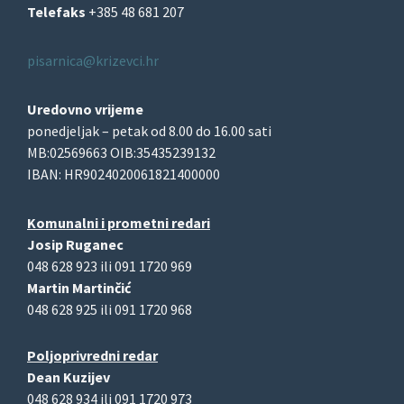
Telefaks
+385 48 681 207
pisarnica@krizevci.hr
Uredovno vrijeme
ponedjeljak – petak od 8.00 do 16.00 sati
MB:02569663 OIB:35435239132
IBAN: HR9024020061821400000
Komunalni i prometni redari
Josip Ruganec
048 628 923 ili 091 1720 969
Martin Martinčić
048 628 925 ili 091 1720 968
Poljoprivredni redar
Dean Kuzijev
048 628 934 ili 091 1720 973