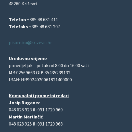
48260 Križevci
Telefon
+385 48 681 411
Telefaks
+385 48 681 207
pisarnica@krizevci.hr
Uredovno vrijeme
ponedjeljak – petak od 8.00 do 16.00 sati
MB:02569663 OIB:35435239132
IBAN: HR9024020061821400000
Komunalni i prometni redari
Josip Ruganec
048 628 923 ili 091 1720 969
Martin Martinčić
048 628 925 ili 091 1720 968