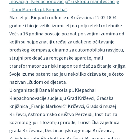
inovacija „Kiepachonovacija“ u sklopu manifestacije
„Dani Marcela pl. Kiepacha“
.
Marcel pl. Kiepach rođen je u Križevcima 12.02.1894.
godine i bio je veliki izumitelj na polju elektrotehnike.
Već sa 16 godina postaje poznat po svojim izumima od
kojih su najpoznatiji uređaj za udaljeno očitavanje
brodskog kompasa, dinamo za automobilsku rasvjetu,
strujni prekidač za rentgenske aparate, mali
transformator za niski napon te držač za čitanje knjiga.
Svoje izume patentirao je u nekoliko država te je često
nazivan „čudom od djeteta.
U organizaciji Dana Marcela pl. Kiepacha i
Kiepachonovacije sudjeluju Grad Križevci, Gradska
knjižnica „Franjo Marković“ Križevci, Gradski muzej
Križevci, Astronomsko društvo Perzeidi, Institut za
kozmologiju i filozofiju prirode, Turistička zajednica
grada Križevaca, Destinacijska agencija Križevaca,
Zajednica tehničke kulture Križevci, Razvojni centar i