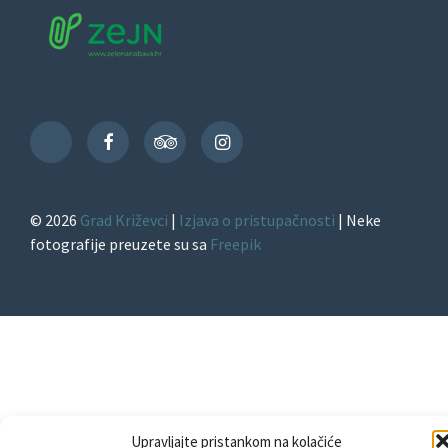
Facebook
TripAdvisor
Instagram
TikTok
© 2026
Grad Križevci
|
Izjava o pristupačnosti
| Neke
fotografije preuzete su sa
Freepik
Upravljajte pristankom na kolačiće