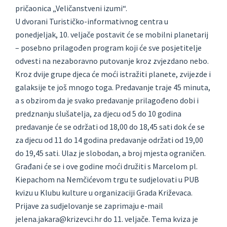
pričaonica „Veličanstveni izumi“.
U dvorani Turističko-informativnog centra u
ponedjeljak, 10. veljače postavit će se mobilni planetarij
– posebno prilagođen program koji će sve posjetitelje
odvesti na nezaboravno putovanje kroz zvjezdano nebo.
Kroz dvije grupe djeca će moći istražiti planete, zvijezde i
galaksije te još mnogo toga. Predavanje traje 45 minuta,
a s obzirom da je svako predavanje prilagođeno dobi i
predznanju slušatelja, za djecu od 5 do 10 godina
predavanje će se održati od 18,00 do 18,45 sati dok će se
za djecu od 11 do 14 godina predavanje održati od 19,00
do 19,45 sati. Ulaz je slobodan, a broj mjesta ograničen.
Građani će se i ove godine moći družiti s Marcelom pl.
Kiepachom na Nemčićevom trgu te sudjelovati u PUB
kvizu u Klubu kulture u organizaciji Grada Križevaca.
Prijave za sudjelovanje se zaprimaju e-mail
jelena.jakara@krizevci.hr do 11. veljače. Tema kviza je