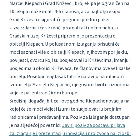
Marcel Kiepach i Grad Križevci, broj ekipa je ograničen na
10, ekipa može imati 4-5 članova, a za najbolju ekipu
Grad Križevci osigurat će prigodni poklon paket.
U zvjezdarnici će se moći promatrati noćno nebo, a
Gradski muzej Križevci pripremio je prezentaciju o
obitelji Kiepach. U polusatnom izlaganju prisutni će
moći saznati više o obitelji Kiepach, njihovom porijeklu,
povijesti, dvorcu koji su posjedovali u Križevcima, imanju i
posjedima u okolici Križevaca, te članovima ove velikaške
obitelji. Poseban naglasak biti će naravno na mladom
izumitelju Marcelu Kiepachu, njegovom životu i izumima
koje je patentirao širom Europe.
Središnji događaj bit će i ove godine Kiepachonovacija na
kojoj će se moći vidjeti izumi te sudjelovati u brojnim
radionicama i predavanjima. Poziv za izlaganje dostupan
je na sljedećoj poveznici:
Javni poziv za dostavu prijava
za izlaganje i prezentaciju inovacija i proizvoda na izložbi